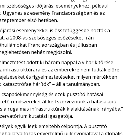
ami szélsőséges időjárási eseményekhez, például
. Ugyanez az esemény Franciaországban és az
 szeptember első hetében.
járási eseményekkel is összefüggésbe hozták a
at, a 2008-as szélsőséges esőzéseket Irán
hőhullámokat Franciaországban és júliusban
meglehetősen nehéz megjósolni.
lmeztetést adott ki három nappal a vihar kitörése
az infrastruktúrára és az emberekre nem tudták előre
ejelzéseket és figyelmeztetéseket milyen mértékben
t katasztrófaelhárítók” – áll a tanulmányban.
 csapadékmennyiség és ezek pusztító hatásai
ztető rendszereket át kell szerveznünk a hatásalapú
és a rugalmas infrastruktúrák kialakításának irányába.”
zervatórium kutatási igazgatója.
zélyek egyik legkiemeltebb célpontja. A pusztító
éghajlatváltozás egyértelmű ujjlenyomatával a globális