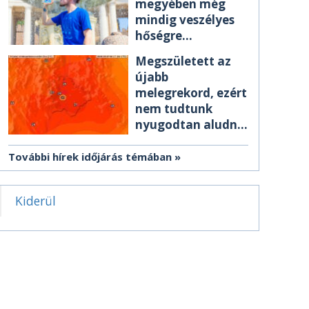
megyében még
mindig veszélyes
hőségre
figyelmeztetnek
Megszületett az
újabb
melegrekord, ezért
nem tudtunk
nyugodtan aludni
éjszaka
További hírek időjárás témában
Kiderül