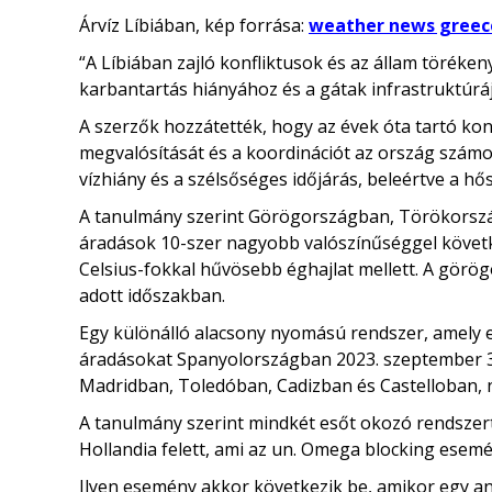
Árvíz Líbiában, kép forrása:
weather news greec
“A Líbiában zajló konfliktusok és az állam töréke
karbantartás hiányához és a gátak infrastruktúrá
A szerzők hozzátették, hogy az évek óta tartó kon
megvalósítását és a koordinációt az ország számo
vízhiány és a szélsőséges időjárás, beleértve a hős
A tanulmány szerint Görögországban, Törökorszá
áradások 10-szer nagyobb valószínűséggel követk
Celsius-fokkal hűvösebb éghajlat mellett. A görö
adott időszakban.
Egy különálló alacsony nyomású rendszer, amely el
áradásokat Spanyolországban 2023. szeptember 3-
Madridban, Toledóban, Cadizban és Castelloban, 
A tanulmány szerint mindkét esőt okozó rendsze
Hollandia felett, ami az un. Omega blocking esem
Ilyen esemény akkor következik be, amikor egy ant