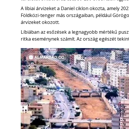
A líbiai árvizeket a Daniel ciklon okozta, amely 20
Földközi-tenger más országaiban, például Görög
árvizeket okozott.
Líbiában az esőzések a legnagyobb mértékű puszt
ritka eseménynek számít. Az ország egészét tekin