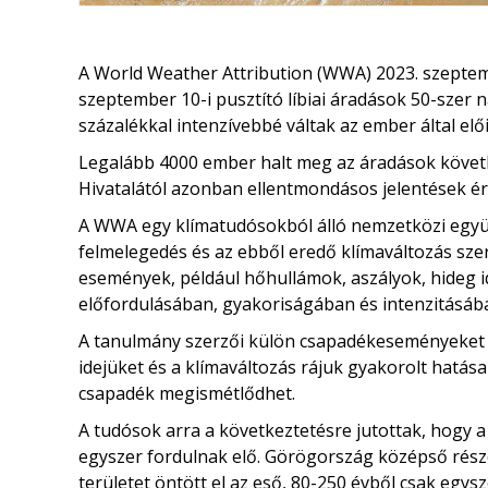
A World Weather Attribution (WWA) 2023. szeptem
szeptember 10-i pusztító líbiai áradások 50-szer
százalékkal intenzívebbé váltak az ember által elő
Legalább 4000 ember halt meg az áradások követ
Hivatalától azonban ellentmondásos jelentések ér
A WWA egy klímatudósokból álló nemzetközi együt
felmelegedés és az ebből eredő klímaváltozás sze
események, például hőhullámok, aszályok, hideg i
előfordulásában, gyakoriságában és intenzitásáb
A tanulmány szerzői külön csapadékeseményeket 
idejüket és a klímaváltozás rájuk gyakorolt ​​hatásai
csapadék megismétlődhet.
A tudósok arra a következtetésre jutottak, hogy 
egyszer fordulnak elő. Görögország középső rész
területet öntött el az eső, 80-250 évből csak egysz