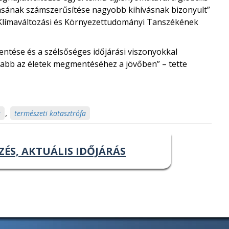
ásának számszerűsítése nagyobb kihívásnak bizonyult”
– Klímaváltozási és Környezettudományi Tanszékének
ntése és a szélsőséges időjárási viszonyokkal
sabb az életek megmentéséhez a jövőben” – tette
s
,
természeti katasztrófa
ZÉS, AKTUÁLIS IDŐJÁRÁS