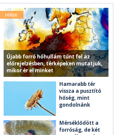
HÍREK
Újabb forró hőhullám tűnt fel az
előrejelzésben, térképeken mutatjuk,
mikor ér el minket
Hamarabb tér
vissza a pusztító
hőség, mint
gondolnánk
Mérséklődött a
forróság, de két