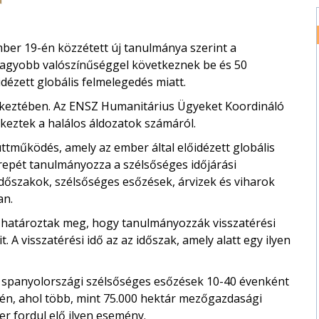
ber 19-én közzétett új tanulmánya szerint a
 nagyobb valószínűséggel következnek be és 50
idézett globális felmelegedés miatt.
keztében. Az ENSZ Humanitárius Ügyeket Koordináló
keztek a halálos áldozatok számáról.
tműködés, amely az ember által előidézett globális
repét tanulmányozza a szélsőséges időjárási
dőszakok, szélsőséges esőzések, árvizek és viharok
an.
határoztak meg, hogy tanulmányozzák visszatérési
t. A visszatérési idő az az időszak, amely alatt egy ilyen
a spanyolországi szélsőséges esőzések 10-40 évenként
én, ahol több, mint 75.000 hektár mezőgazdasági
er fordul elő ilyen esemény.