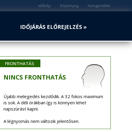
Időkép
Köpönyeg
HungaroMet
IDŐJÁRÁS ELŐREJELZÉS »
FRONTHATÁS
NINCS
FRONTHATÁS
Újabb melegedés kezdődik. A 32 fokos maximum
is sok. A déli órákban így is könnyen lehet
napszúrást kapni.
A légnyomás nem változik jelentősen.