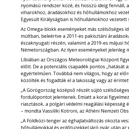
nyomású rendszer közé, és hosszú ideig fennáll, 
viharokhoz, áradásokhoz és hőhullámokhoz vezet
Egyesült Királyságban is hőhullámokhoz vezetett
Az Omega-blokk eseményeket más szélsőséges idő
múltban, beleértve a 2011-es pakisztáni áradások
északnyugati részén, valamint a 2019-es májusi 
Németországban. Az ilyen eseményeket jelenleg 
Líbiában az Országos Meteorológiai Központ figye
előtt. De a potenciális csapadék pontos „hatását 
egyértelműen. Továbbá nem világos, hogy az előr
közölték és fogadták el a lakosság vagy az érintet
„A Görögország középső részét sújtó szélsőséges
fordulópontot jelentenek. Emiatt a korai figyelme
riasztások, a polgári védelmi reagálási képesség 
– mondta Vassiliki Kotroni, az Athéni Nemzeti Obs
„A Földközi-tenger az éghajlatváltozás okozta ves
hőhullámokkal és erdőtüzekkel járó nyár után az 