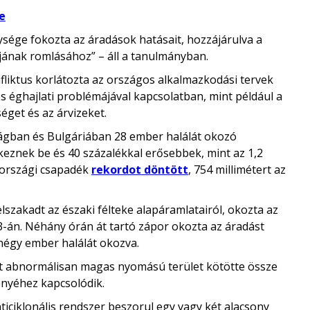
e
nysége fokozta az áradások hatásait, hozzájárulva a
jának romlásához” – áll a tanulmányban.
fliktus korlátozta az országos alkalmazkodási tervek
s éghajlati problémájával kapcsolatban, mint például a
éget és az árvizeket.
gban és Bulgáriában 28 ember halálát okozó
eznek be és 40 százalékkal erősebbek, mint az 1,2
gországi csapadék
rekordot döntött
, 754 millimétert az
szakadt az északi félteke alapáramlatairól, okozta az
án. Néhány órán át tartó zápor okozta az áradást
négy ember halálát okozva.
rt abnormálisan magas nyomású terület kötötte össze
ényéhez kapcsolódik.
iciklonális rendszer beszorul egy vagy két alacsony