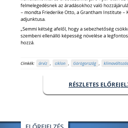
felmelegedésnek az áradásokhoz való hozzájárul
– mondta Friederike Otto, a Grantham Institute 
adjunktusa.
„Semmi kétség afelől, hogy a sebezhetőség csökke
szembeni ellenálló képesség növelése a legfonto
hozzá.
Címkék:
árvíz
,
ciklon
,
Görögország
,
klímaváltozá
RÉSZLETES ELŐREJEL
ELŐREJELZÉS