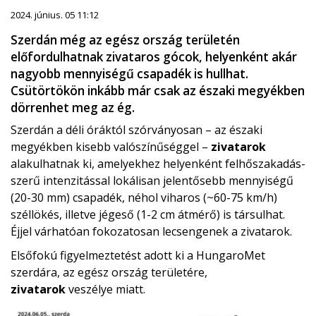
2024. június. 05 11:12
Szerdán még az egész ország területén
előfordulhatnak zivataros gócok, helyenként akár
nagyobb mennyiségű csapadék is hullhat.
Csütörtökön inkább már csak az északi megyékben
dörrenhet meg az ég.
Szerdán a déli óráktól szórványosan – az északi
megyékben kisebb valószínűséggel –
zivatarok
alakulhatnak ki, amelyekhez helyenként felhőszakadás-
szerű intenzitással lokálisan jelentősebb mennyiségű
(20-30 mm) csapadék, néhol viharos (~60-75 km/h)
széllökés, illetve jégeső (1-2 cm átmérő) is társulhat.
Éjjel várhatóan fokozatosan lecsengenek a zivatarok.
Elsőfokú figyelmeztetést adott ki a HungaroMet
szerdára, az egész ország területére,
zivatarok
veszélye miatt.