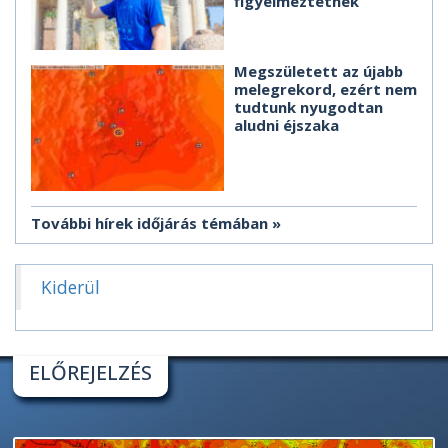
figyelmeztetnek
Megszületett az újabb
melegrekord, ezért nem
tudtunk nyugodtan
aludni éjszaka
További hírek időjárás témában
Kiderül
ELŐREJELZÉS