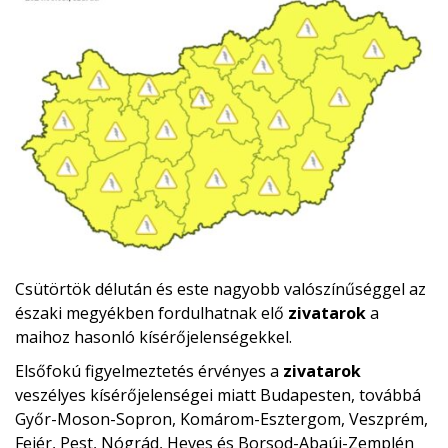
Csütörtök délután és este nagyobb valószínűséggel az
északi megyékben fordulhatnak elő
zivatarok
a
maihoz hasonló kísérőjelenségekkel.
Elsőfokú figyelmeztetés érvényes a
zivatarok
veszélyes kísérőjelenségei miatt Budapesten, továbbá
Győr-Moson-Sopron, Komárom-Esztergom, Veszprém,
Fejér, Pest, Nógrád, Heves és Borsod-Abaúj-Zemplén