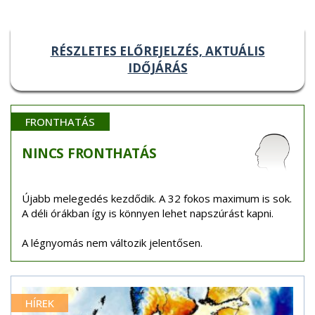
RÉSZLETES ELŐREJELZÉS, AKTUÁLIS
IDŐJÁRÁS
FRONTHATÁS
NINCS
FRONTHATÁS
Újabb melegedés kezdődik. A 32 fokos maximum is sok.
A déli órákban így is könnyen lehet napszúrást kapni.
A légnyomás nem változik jelentősen.
HÍREK