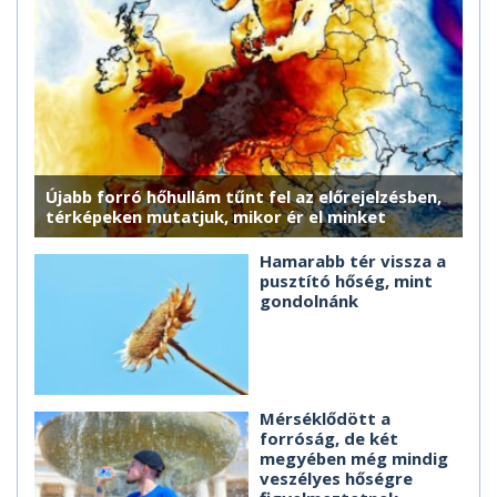
Újabb forró hőhullám tűnt fel az előrejelzésben,
térképeken mutatjuk, mikor ér el minket
Hamarabb tér vissza a
pusztító hőség, mint
gondolnánk
Mérséklődött a
forróság, de két
megyében még mindig
veszélyes hőségre