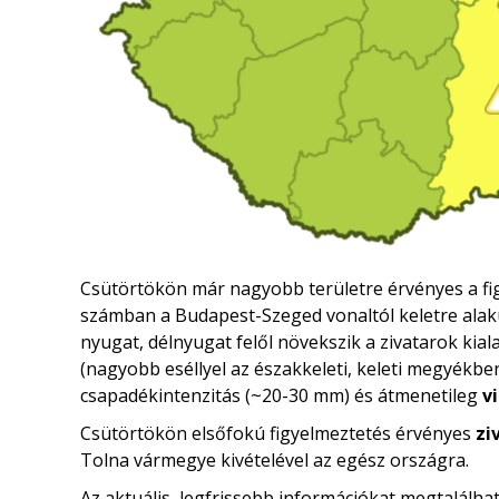
Csütörtökön már nagyobb területre érvényes a figy
számban a Budapest-Szeged vonaltól keletre alak
nyugat, délnyugat felől növekszik a zivatarok kial
(nagyobb eséllyel az északkeleti, keleti megyékbe
csapadékintenzitás (~20-30 mm) és átmenetileg
v
Csütörtökön elsőfokú figyelmeztetés érvényes
zi
Tolna vármegye kivételével az egész országra.
Az aktuális, legfrissebb információkat megtalálha