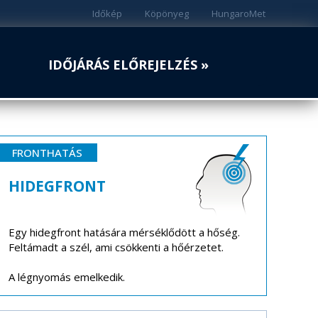
Időkép
Köpönyeg
HungaroMet
IDŐJÁRÁS ELŐREJELZÉS »
FRONTHATÁS
HIDEGFRONT
Egy hidegfront hatására mérséklődött a hőség.
Feltámadt a szél, ami csökkenti a hőérzetet.
A légnyomás emelkedik.