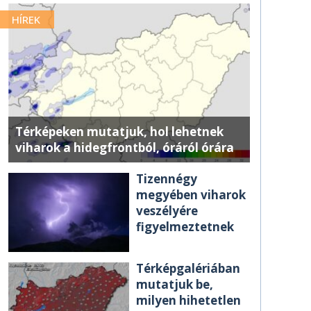
HÍREK
Térképeken mutatjuk, hol lehetnek
viharok a hidegfrontból, óráról órára
Tizennégy
megyében viharok
veszélyére
figyelmeztetnek
Térképgalériában
mutatjuk be,
milyen hihetetlen