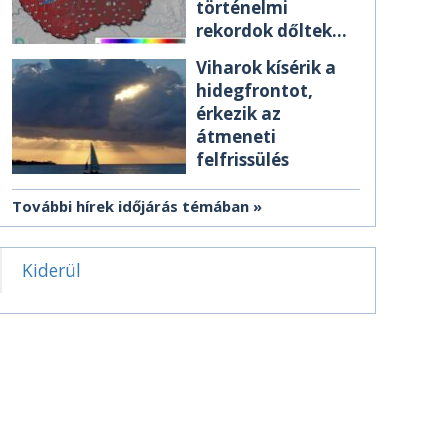
történelmi
rekordok dőltek
meg csütörtökön
Viharok kísérik a
hidegfrontot,
érkezik az
átmeneti
felfrissülés
További hírek időjárás témában
Kiderül