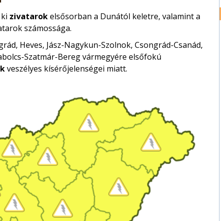
 ki
zivatarok
elsősorban a Dunától keletre, valamint a
vatarok számossága.
Nógrád, Heves, Jász-Nagykun-Szolnok, Csongrád-Csanád,
zabolcs-Szatmár-Bereg vármegyére elsőfokú
ok
veszélyes kísérőjelenségei miatt.