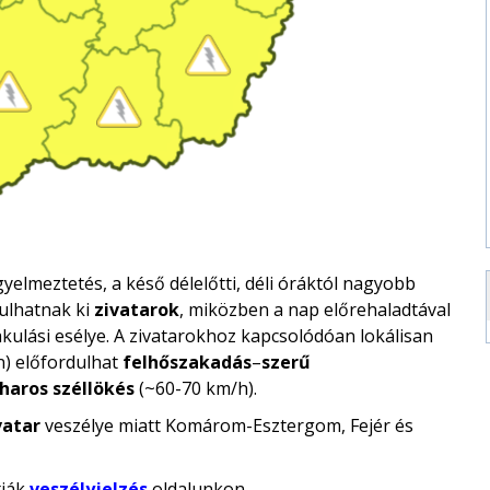
elmeztetés, a késő délelőtti, déli óráktól nagyobb
ulhatnak ki
zivatarok
, miközben a nap előrehaladtával
akulási esélye. A zivatarokhoz kapcsolódóan lokálisan
n) előfordulhat
felhőszakadás
–
szerű
iharos széllökés
(~60-70 km/h).
vatar
veszélye miatt Komárom-Esztergom, Fejér és
tják
veszélyjelzés
oldalunkon.