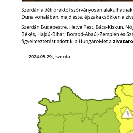
Szerdán a déli óráktól szórványosan alakulhatnak
Duna vonalában, majd este, éjszaka csökken a zi
Szerdán Budapestre, illetve Pest, Bács-Kiskun, 
Békés, Hajdú-Bihar, Borsod-Abaúj-Zemplén és S
figyelmeztetést adott ki a HungaroMet a
zivatar