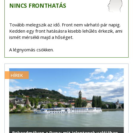
NINCS
FRONTHATÁS
Tovább melegszik az idő. Front nem várható pár napig.
Kedden egy front hatásásra kisebb lehűlés érkezik, ami
ismét mérsékli majd a hőséget.
A légnyomás csökken.
HÍREK
Rekordmélyen a Duna: mit jelentenek valójában