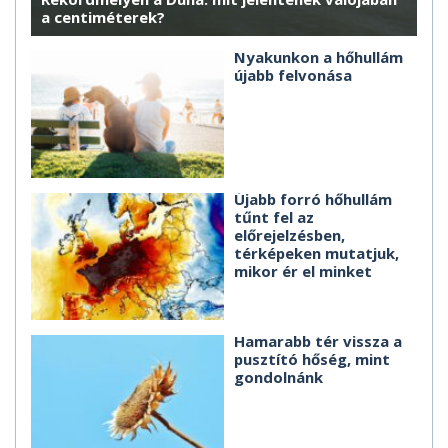
a centiméterek?
Nyakunkon a hőhullám
újabb felvonása
Újabb forró hőhullám
tűnt fel az
előrejelzésben,
térképeken mutatjuk,
mikor ér el minket
Hamarabb tér vissza a
pusztító hőség, mint
gondolnánk