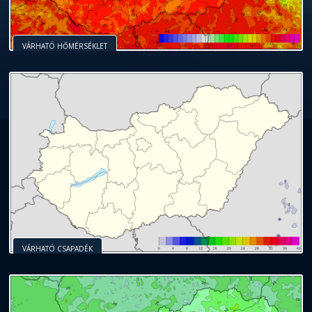
VÁRHATÓ HŐMÉRSÉKLET
VÁRHATÓ CSAPADÉK