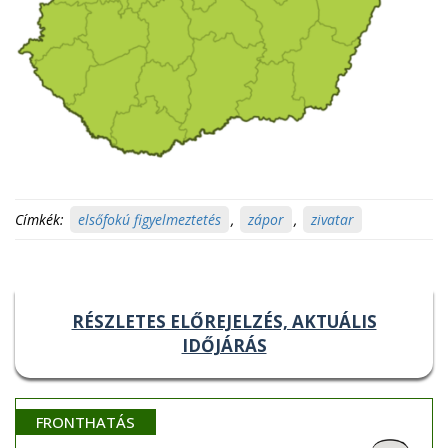
Címkék:
elsőfokú figyelmeztetés
,
zápor
,
zivatar
RÉSZLETES ELŐREJELZÉS, AKTUÁLIS
IDŐJÁRÁS
FRONTHATÁS