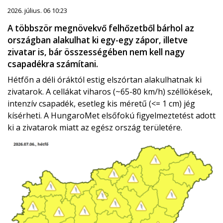
2026. július. 06 10:23
A többször megnövekvő felhőzetből bárhol az
országban alakulhat ki egy-egy zápor, illetve
zivatar is, bár összességében nem kell nagy
csapadékra számítani.
Hétfőn a déli óráktól estig elszórtan alakulhatnak ki
zivatarok. A cellákat viharos (~65-80 km/h) széllökések,
intenzív csapadék, esetleg kis méretű (<= 1 cm) jég
kísérheti. A HungaroMet elsőfokú figyelmeztetést adott
ki a zivatarok miatt az egész ország területére.