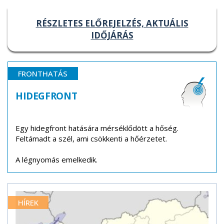
RÉSZLETES ELŐREJELZÉS, AKTUÁLIS
IDŐJÁRÁS
FRONTHATÁS
HIDEGFRONT
Egy hidegfront hatására mérséklődött a hőség.
Feltámadt a szél, ami csökkenti a hőérzetet.
A légnyomás emelkedik.
HÍREK