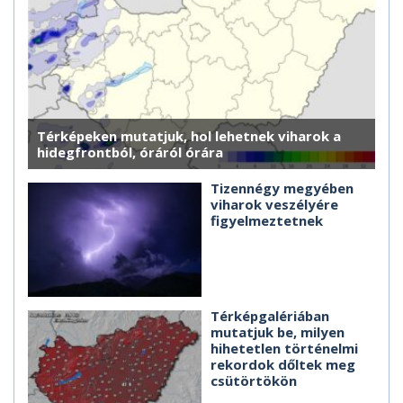
Térképeken mutatjuk, hol lehetnek viharok a
hidegfrontból, óráról órára
Tizennégy megyében
viharok veszélyére
figyelmeztetnek
Térképgalériában
mutatjuk be, milyen
hihetetlen történelmi
rekordok dőltek meg
csütörtökön