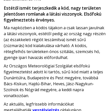
Estétől ismét terjeszkedik a köd, nagy területen
jelentősen romlanak a látási viszonyok. Elsőfokú
figyelmeztetés érvényes.
Ma napközben a ködös tájakon a csak lassan javulnak
a látási viszonyok, estétől pedig az ország nagy részén
(az északkeleti régiót leszámítva) ismét sűrű
(zúzmarás) köd kialakulása várható. A ködös,
rétegfelhős területeken ónos szitálás, szemcsés hó,
gyenge ipari havazás előfordulhat.
Az Országos Meteorológiai Szolgálat elsőfokú
figyelmeztetést adott ki tartós, sűrű köd miatt a teljes
Dunántúlra, Budapestre és Pest megyére, továbbá
Bács-Kiskun, Hajdú-Bihar, Heves, Jász-Nagykun-
Szolnok és Nógrád megyére, a keddi napra
vonatkozóan.
Az aktuális, legfrissebb információkat
megtalálhatják
veszélyjelzés
oldalunkon.