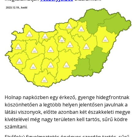
Holnap napközben egy érkező, gyenge hidegfrontnak
köszönhetően a legtöbb helyen jelentősen javulnak a
látási viszonyok, előtte azonban két északkeleti megye
kivételével még nagy területen kell tartós, sűrű ködre
számítani.
Elsőfokú figyelmeztetés érvényes szerdán tartós, sűrű