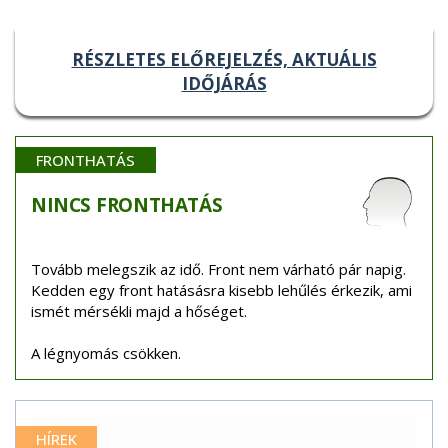
RÉSZLETES ELŐREJELZÉS, AKTUÁLIS
IDŐJÁRÁS
FRONTHATÁS
NINCS
FRONTHATÁS
Tovább melegszik az idő. Front nem várható pár napig.
Kedden egy front hatásásra kisebb lehűlés érkezik, ami
ismét mérsékli majd a hőséget.
A légnyomás csökken.
HÍREK