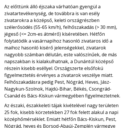
Az előttünk álló éjszaka várhatóan gyengül a
zivatartevékenység, de továbbra is van esély
zivatarokra a középső, keleti országrészben
szélerősödés (55-65 km/h), felhőszakadás (> 30 mm),
jégeső (<= 2cm-es átmérő) kíséretében. Hétfőn
folytatódik a vasárnapihoz hasonló zivataros idő a
maihoz hasonló kisérő jelenségekkel, zivatarok
nagyobb számban délután, este valószínűek, de más
napszakban is kialakulhatnak, a Dunántúl középső
részein kisebb eséllyel. Országszerte elsőfokú
figyelmeztetés érvényes a zivatarok veszélye miatt.
Felhőszakadásra pedig Pest, Nógrád, Heves, Jász-
Nagykun-Szolnok, Hajdú-Bihar, Békés, Csongrád-
Csanád és Bács-Kiskun vármegyében figyelmeztetnek.
Az északi, északkeleti tájak kivételével nagy területen
25 fok, kisebb körzetekben 27 fok felett alakul a napi
középhőmérséklet. Emiatt hétfőn Bács-Kiskun, Pest,
Nógrád, heves és Borsod-Abaúj-Zemplén vármegye