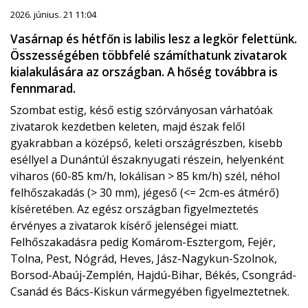
2026. június. 21 11:04
Vasárnap és hétfőn is labilis lesz a legkör felettünk.
Összességében többfelé számíthatunk zivatarok
kialakulására az országban. A hőség továbbra is
fennmarad.
Szombat estig, késő estig szórványosan várhatóak
zivatarok kezdetben keleten, majd észak felől
gyakrabban a középső, keleti országrészben, kisebb
eséllyel a Dunántúl északnyugati részein, helyenként
viharos (60-85 km/h, lokálisan > 85 km/h) szél, néhol
felhőszakadás (> 30 mm), jégeső (<= 2cm-es átmérő)
kíséretében. Az egész országban figyelmeztetés
érvényes a zivatarok kísérő jelenségei miatt.
Felhőszakadásra pedig Komárom-Esztergom, Fejér,
Tolna, Pest, Nógrád, Heves, Jász-Nagykun-Szolnok,
Borsod-Abaúj-Zemplén, Hajdú-Bihar, Békés, Csongrád-
Csanád és Bács-Kiskun vármegyében figyelmeztetnek.