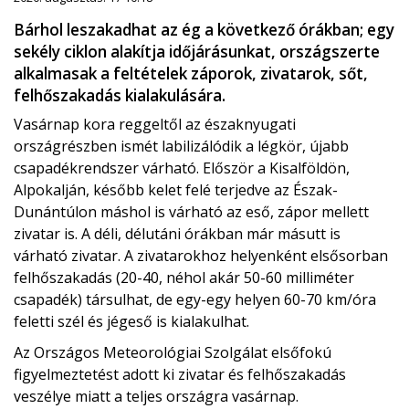
Bárhol leszakadhat az ég a következő órákban; egy
sekély ciklon alakítja időjárásunkat, országszerte
alkalmasak a feltételek záporok, zivatarok, sőt,
felhőszakadás kialakulására.
Vasárnap kora reggeltől az északnyugati
országrészben ismét labilizálódik a légkör, újabb
csapadékrendszer várható. Először a Kisalföldön,
Alpokalján, később kelet felé terjedve az Észak-
Dunántúlon máshol is várható az eső, zápor mellett
zivatar is. A déli, délutáni órákban már másutt is
várható zivatar. A zivatarokhoz helyenként elsősorban
felhőszakadás (20-40, néhol akár 50-60 milliméter
csapadék) társulhat, de egy-egy helyen 60-70 km/óra
feletti szél és jégeső is kialakulhat.
Az Országos Meteorológiai Szolgálat elsőfokú
figyelmeztetést adott ki zivatar és felhőszakadás
veszélye miatt a teljes országra vasárnap.