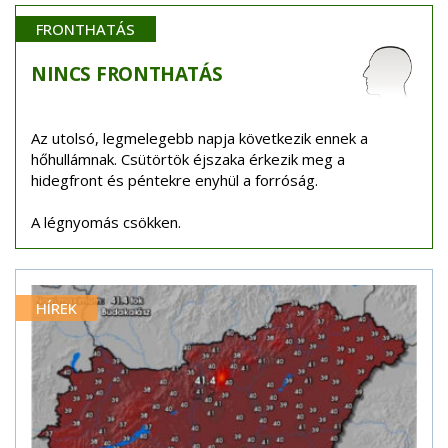
FRONTHATÁS
NINCS
FRONTHATÁS
Az utolsó, legmelegebb napja következik ennek a
hőhullámnak. Csütörtök éjszaka érkezik meg a
hidegfront és péntekre enyhül a forróság.
A légnyomás csökken.
HÍREK