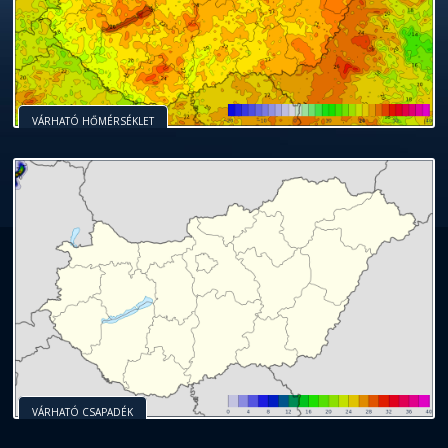
VÁRHATÓ HŐMÉRSÉKLET
VÁRHATÓ CSAPADÉK