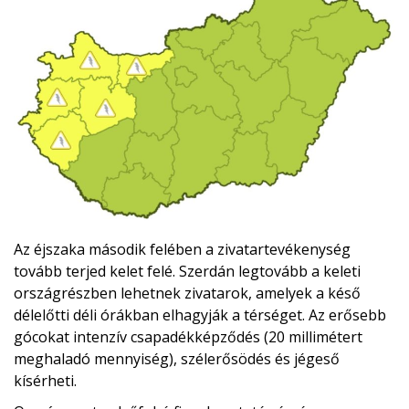
Az éjszaka második felében a zivatartevékenység
tovább terjed kelet felé. Szerdán legtovább a keleti
országrészben lehetnek zivatarok, amelyek a késő
délelőtti déli órákban elhagyják a térséget. Az erősebb
gócokat intenzív csapadékképződés (20 millimétert
meghaladó mennyiség), szélerősödés és jégeső
kísérheti.