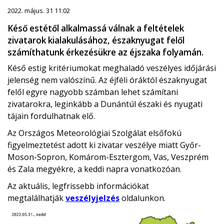
2022. május. 31 11:02
Késő estétől alkalmassá válnak a feltételek
zivatarok kialakulásához, északnyugat felől
számíthatunk érkezésükre az éjszaka folyamán.
Késő estig kritériumokat meghaladó veszélyes időjárási
jelenség nem valószínű. Az éjféli óráktól északnyugat
felől egyre nagyobb számban lehet számítani
zivatarokra, leginkább a Dunántúl északi és nyugati
tájain fordulhatnak elő.
Az Országos Meteorológiai Szolgálat elsőfokú
figyelmeztetést adott ki zivatar veszélye miatt Győr-
Moson-Sopron, Komárom-Esztergom, Vas, Veszprém
és Zala megyékre, a keddi napra vonatkozóan.
Az aktuális, legfrissebb információkat
megtalálhatják
veszélyjelzés
oldalunkon.