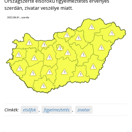
Országszerte elsőfokú figyelmeztetés érvényes
szerdán, zivatar veszélye miatt.
Címkék:
elsőfok
,
figyelmeztetés
,
zivatar