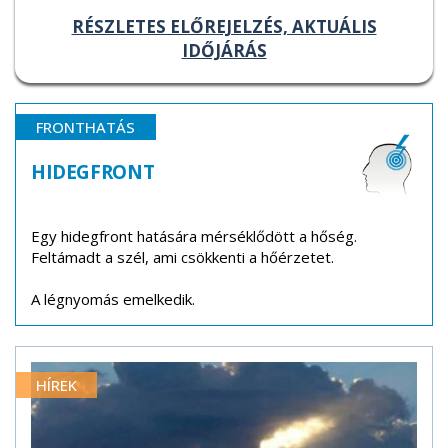
RÉSZLETES ELŐREJELZÉS, AKTUÁLIS
IDŐJÁRÁS
FRONTHATÁS
HIDEGFRONT
Egy hidegfront hatására mérséklődött a hőség.
Feltámadt a szél, ami csökkenti a hőérzetet.
A légnyomás emelkedik.
HÍREK