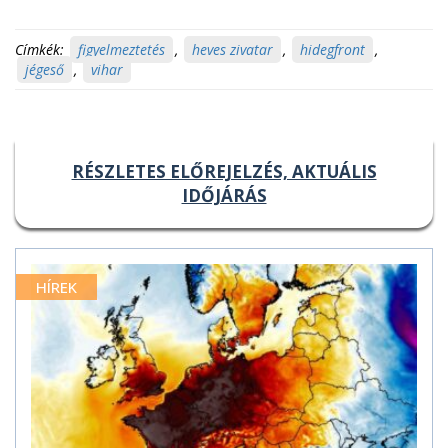
Címkék:
figyelmeztetés
,
heves zivatar
,
hidegfront
,
jégeső
,
vihar
RÉSZLETES ELŐREJELZÉS, AKTUÁLIS
IDŐJÁRÁS
HÍREK