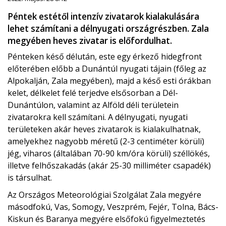
Péntek estétől intenzív zivatarok kialakulására
lehet számítani a délnyugati országrészben. Zala
megyében heves zivatar is előfordulhat.
Pénteken késő délután, este egy érkező hidegfront
előterében előbb a Dunántúl nyugati tájain (főleg az
Alpokalján, Zala megyében), majd a késő esti órákban
kelet, délkelet felé terjedve elsősorban a Dél-
Dunántúlon, valamint az Alföld déli területein
zivatarokra kell számítani. A délnyugati, nyugati
területeken akár heves zivatarok is kialakulhatnak,
amelyekhez nagyobb méretű (2-3 centiméter körüli)
jég, viharos (általában 70-90 km/óra körüli) széllökés,
illetve felhőszakadás (akár 25-30 milliméter csapadék)
is társulhat.
Az Országos Meteorológiai Szolgálat Zala megyére
másodfokú, Vas, Somogy, Veszprém, Fejér, Tolna, Bács-
Kiskun és Baranya megyére elsőfokú figyelmeztetés