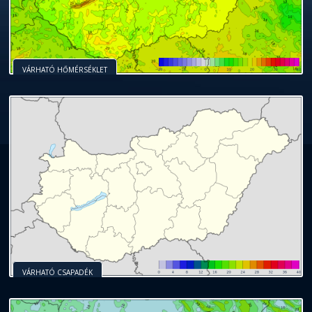
VÁRHATÓ HŐMÉRSÉKLET
VÁRHATÓ CSAPADÉK