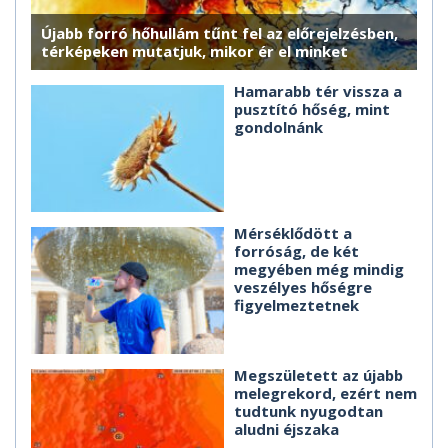
Újabb forró hőhullám tűnt fel az előrejelzésben,
térképeken mutatjuk, mikor ér el minket
Hamarabb tér vissza a
pusztító hőség, mint
gondolnánk
Mérséklődött a
forróság, de két
megyében még mindig
veszélyes hőségre
figyelmeztetnek
Megszületett az újabb
melegrekord, ezért nem
tudtunk nyugodtan
aludni éjszaka