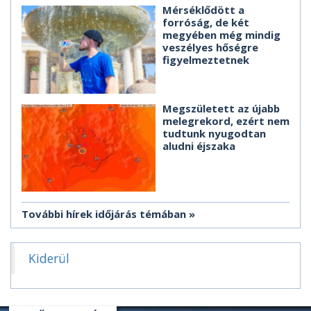
Mérséklődött a
forróság, de két
megyében még mindig
veszélyes hőségre
figyelmeztetnek
Megszületett az újabb
melegrekord, ezért nem
tudtunk nyugodtan
aludni éjszaka
További hírek időjárás témában
Kiderül