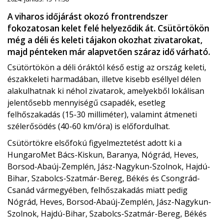
A viharos időjárást okozó frontrendszer
fokozatosan kelet felé helyeződik át. Csütörtökön
még a déli és keleti tájakon okozhat zivatarokat,
majd pénteken már alapvetően száraz idő várható.
Csütörtökön a déli óráktól késő estig az ország keleti,
északkeleti harmadában, illetve kisebb eséllyel délen
alakulhatnak ki néhol zivatarok, amelyekből lokálisan
jelentősebb mennyiségű csapadék, esetleg
felhőszakadás (15-30 milliméter), valamint átmeneti
szélerősödés (40-60 km/óra) is előfordulhat.
Csütörtökre elsőfokú figyelmeztetést adott ki a
HungaroMet Bács-Kiskun, Baranya, Nógrád, Heves,
Borsod-Abaúj-Zemplén, Jász-Nagykun-Szolnok, Hajdú-
Bihar, Szabolcs-Szatmár-Bereg, Békés és Csongrád-
Csanád vármegyében, felhőszakadás miatt pedig
Nógrád, Heves, Borsod-Abaúj-Zemplén, Jász-Nagykun-
Szolnok, Hajdú-Bihar, Szabolcs-Szatmár-Bereg, Békés