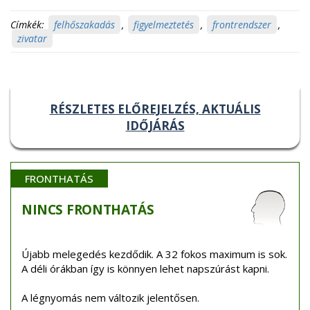
Címkék:
felhőszakadás
,
figyelmeztetés
,
frontrendszer
,
zivatar
RÉSZLETES ELŐREJELZÉS, AKTUÁLIS
IDŐJÁRÁS
FRONTHATÁS
NINCS
FRONTHATÁS
Újabb melegedés kezdődik. A 32 fokos maximum is sok.
A déli órákban így is könnyen lehet napszúrást kapni.
A légnyomás nem változik jelentősen.