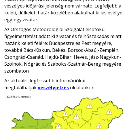
veszélyes időjárási jelenség nem várható. Legfeljebb a
keleti, délkeleti határ közelében alakulhat ki kis eséllyel
egy-egy zivatar.
Az Országos Meteorológiai Szolgálat elsőfokú
figyelmeztetést adott ki zivatar és felhőszakadás miatt
hazánk keleti felére: Budapestre és Pest megyére,
továbbá Bács-Kiskun, Békés, Borsod-Abaúj-Zemplén,
Csongrád-Csanád, Hajdú-Bihar, Heves, Jász-Nagykun-
Szolnok, Nógrád és Szabolcs-Szatmár-Bereg megyére
szombaton.
Az aktuális, legfrissebb információkat
megtalálhatják
veszélyjelzés
oldalunkon.