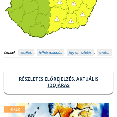
Címkék:
elsőfok
,
felhőszakadás
,
figyelmeztetés
,
zivatar
RÉSZLETES ELŐREJELZÉS, AKTUÁLIS
IDŐJÁRÁS
HÍREK