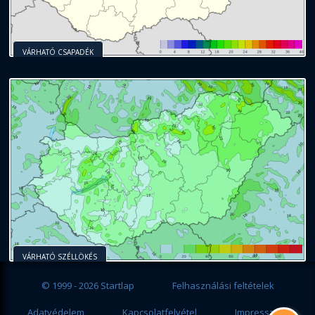
VÁRHATÓ CSAPADÉK
VÁRHATÓ SZÉLLÖKÉS
© 1999 - 2026 Startlap
Felhasználási feltételek
Adatvédelem
Kapcsolatfelvétel
Impresszum