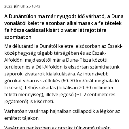
2023. június. 25 10:43
A Dunántúlon ma már nyugodt idő várható, a Duna
vonalától keletre azonban alkalmasak a feltételek
felhőszakadással kísért zivatar létrejöttére
szombaton.
Ma délutántól a Dunától keletre, elsősorban az Északi-
középhegység tágabb térségében és az Észak-
Alföldön, majd estétől már a Duna-Tisza közötti
területen és a Dél-Alföldön is elszórtan számíthatunk
záporok, zivatarok kialakulására. Az intenzívebb
gócokat viharos széllökés (60-70 km/órát meghaladó
lökések), felhőszakadás (lokálisan 20-30 milliméter
feletti mennyiség), illetve jégeső (~1-2 centiméteres
jégátmérő) is kísérheti.
Várhatóan vasárnap hajnalban csillapodik a légkör az
említett tájakon.
Vasárnap napközben az ország túlnyomó részén