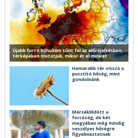
Újabb forró hőhullám tűnt fel az előrejelzésben,
térképeken mutatjuk, mikor ér el minket
Hamarabb tér vissza a
pusztító hőség, mint
gondolnánk
Mérséklődött a
forróság, de két
megyében még mindig
veszélyes hőségre
figyelmeztetnek