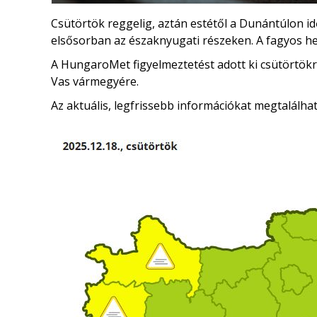
Csütörtök reggelig, aztán estétől a Dunántúlon 
elsősorban az északnyugati részeken. A fagyos hel
A HungaroMet figyelmeztetést adott ki csütörtök
Vas vármegyére.
Az aktuális, legfrissebb információkat megtalálha