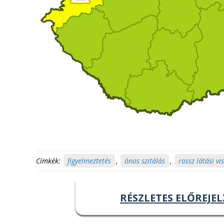
Címkék:
figyelmeztetés
,
ónos szitálás
,
rossz látási v
RÉSZLETES ELŐREJEL