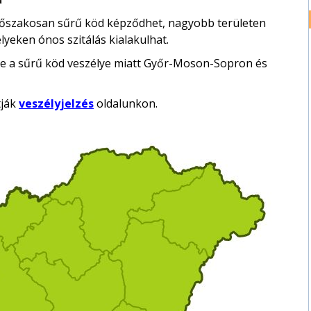
időszakosan sűrű köd képződhet, nagyobb területen
yeken ónos szitálás kialakulhat.
re a sűrű köd veszélye miatt Győr-Moson-Sopron és
tják
veszélyjelzés
oldalunkon.