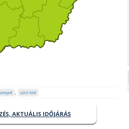
iszonyok
,
sűrű köd
ZÉS, AKTUÁLIS IDŐJÁRÁS