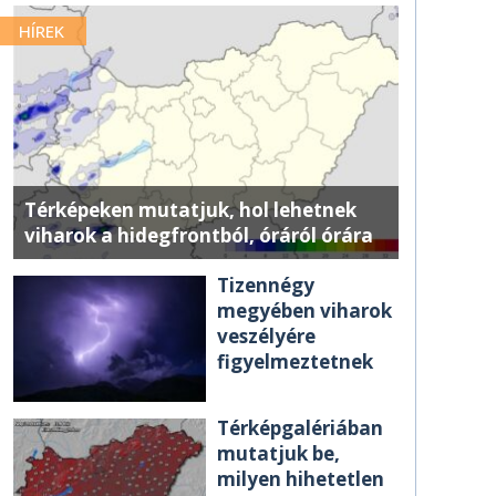
HÍREK
Térképeken mutatjuk, hol lehetnek
viharok a hidegfrontból, óráról órára
Tizennégy
megyében viharok
veszélyére
figyelmeztetnek
Térképgalériában
mutatjuk be,
milyen hihetetlen