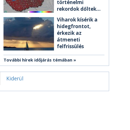
történelmi
rekordok dőltek
meg csütörtökön
Viharok kísérik a
hidegfrontot,
érkezik az
átmeneti
felfrissülés
További hírek időjárás témában
Kiderül