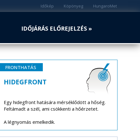
Időkép
Köpönyeg
HungaroMet
IDŐJÁRÁS ELŐREJELZÉS »
FRONTHATÁS
HIDEGFRONT
Egy hidegfront hatására mérséklődött a hőség.
Feltámadt a szél, ami csökkenti a hőérzetet.
A légnyomás emelkedik.