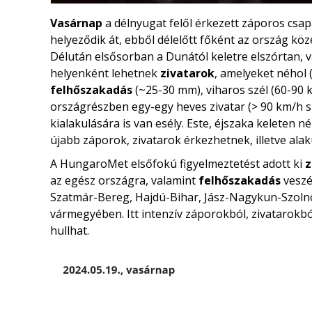
Vasárnap
a délnyugat felől érkezett záporos csa
helyeződik át, ebből délelőtt főként az ország kö
Délután elsősorban a Dunától keletre elszórtan, v
helyenként lehetnek
zivatarok
, amelyeket néhol 
felhőszakadás
(~25-30 mm), viharos szél (60-90 km
országrészben egy-egy heves zivatar (> 90 km/h sz
kialakulására is van esély. Este, éjszaka keleten n
újabb záporok, zivatarok érkezhetnek, illetve alak
A HungaroMet elsőfokú figyelmeztetést adott ki
z
az egész országra, valamint
felhőszakadás
veszé
Szatmár-Bereg, Hajdú-Bihar, Jász-Nagykun-Szoln
vármegyében. Itt intenzív záporokból, zivatarokbó
hullhat.