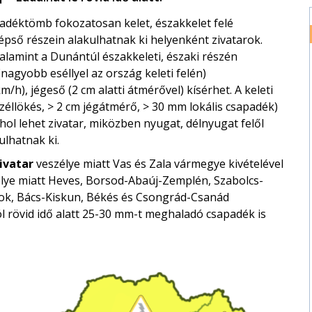
padéktömb fokozatosan kelet, északkelet felé
zépső részein alakulhatnak ki helyenként zivatarok.
alamint a Dunántúl északkeleti, északi részén
(nagyobb eséllyel az ország keleti felén)
/h), jégeső (2 cm alatti átmérővel) kísérhet. A keleti
éllökés, > 2 cm jégátmérő, > 30 mm lokális csapadék)
éhol lehet zivatar, miközben nyugat, délnyugat felől
ulhatnak ki.
ivatar
veszélye miatt Vas és Zala vármegye kivételével
lye miatt Heves, Borsod-Abaúj-Zemplén, Szabolcs-
ok, Bács-Kiskun, Békés és Csongrád-Csanád
l rövid idő alatt 25-30 mm-t meghaladó csapadék is