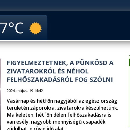
7
FIGYELMEZTETNEK, A PÜNKÖSD A
ZIVATAROKRÓL ÉS NÉHOL
FELHŐSZAKADÁSRÓL FOG SZÓLNI
2024. május. 19 14:42
Vasárnap és hétfőn nagyjából az egész ország
területén záporokra, zivatarokra készülhetünk.
Ma keleten, hétfőn délen felhőszakadásra is
van esély, nagyobb mennyiségű csapadék
zúdulhat le rövid idő alatt.