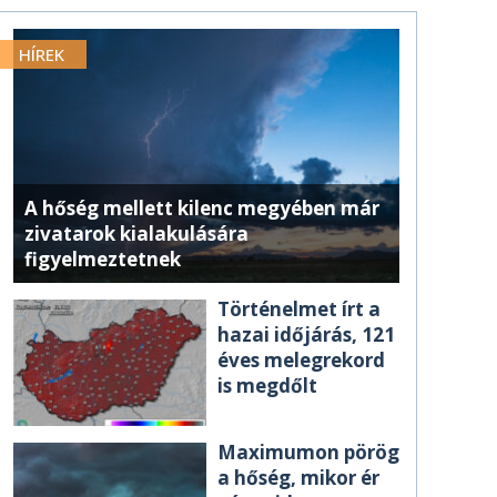
HÍREK
A hőség mellett kilenc megyében már
zivatarok kialakulására
figyelmeztetnek
Történelmet írt a
hazai időjárás, 121
éves melegrekord
is megdőlt
Maximumon pörög
a hőség, mikor ér