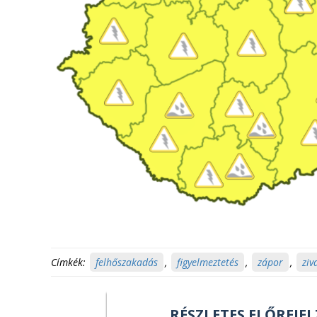
Címkék:
felhőszakadás
,
figyelmeztetés
,
zápor
,
ziv
RÉSZLETES ELŐREJEL