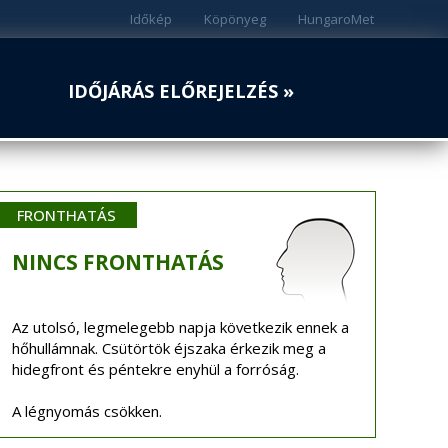
Időkép
Köpönyeg
HungaroMet
IDŐJÁRÁS ELŐREJELZÉS »
FRONTHATÁS
NINCS
FRONTHATÁS
Az utolsó, legmelegebb napja következik ennek a
hőhullámnak. Csütörtök éjszaka érkezik meg a
hidegfront és péntekre enyhül a forróság.
A légnyomás csökken.