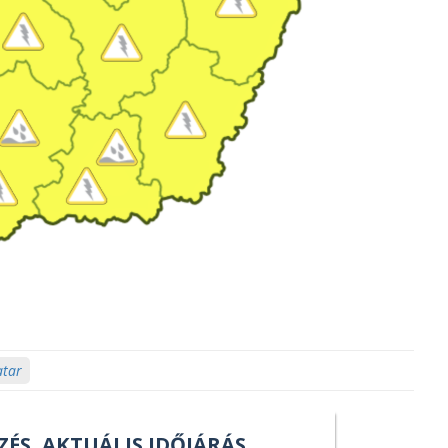
atar
ZÉS, AKTUÁLIS IDŐJÁRÁS