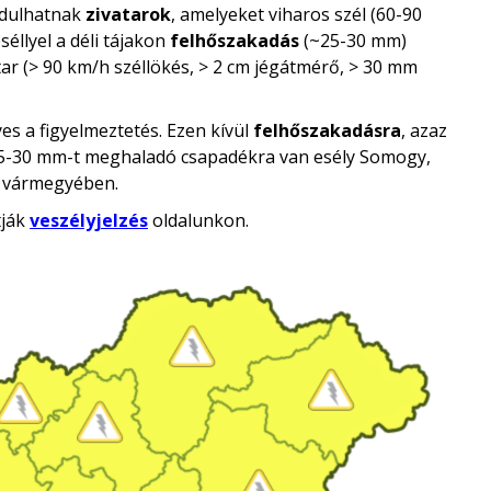
rdulhatnak
zivatarok
, amelyeket viharos szél (60-90
séllyel a déli tájakon
felhőszakadás
(~25-30 mm)
tar (> 90 km/h széllökés, > 2 cm jégátmérő, > 30 mm
s a figyelmeztetés. Ezen kívül
felhőszakadásra
, azaz
t 25-30 mm-t meghaladó csapadékra van esély Somogy,
d vármegyében.
tják
veszélyjelzés
oldalunkon.