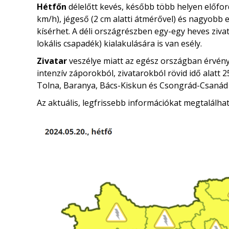
Hétfőn
délelőtt kevés, később több helyen előfo
km/h), jégeső (2 cm alatti átmérővel) és nagyobb e
kísérhet. A déli országrészben egy-egy heves ziva
lokális csapadék) kialakulására is van esély.
Zivatar
veszélye miatt az egész országban érvénye
intenzív záporokból, zivatarokból rövid idő alat
Tolna, Baranya, Bács-Kiskun és Csongrád-Csaná
Az aktuális, legfrissebb információkat megtalálha