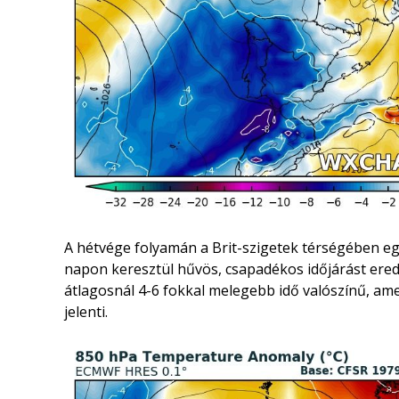
A hétvége folyamán a Brit-szigetek térségében eg
napon keresztül hűvös, csapadékos időjárást ere
átlagosnál 4-6 fokkal melegebb idő valószínű, am
jelenti.