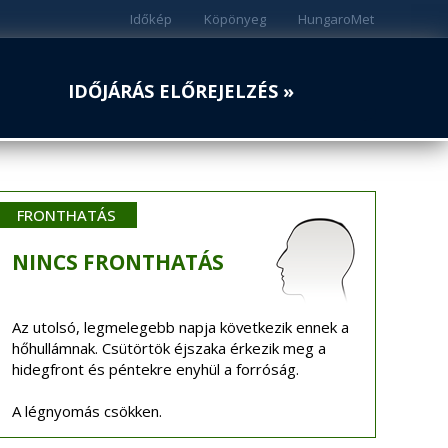
Időkép
Köpönyeg
HungaroMet
IDŐJÁRÁS ELŐREJELZÉS »
FRONTHATÁS
NINCS
FRONTHATÁS
Az utolsó, legmelegebb napja következik ennek a
hőhullámnak. Csütörtök éjszaka érkezik meg a
hidegfront és péntekre enyhül a forróság.
A légnyomás csökken.