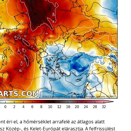
éri el, a hőmérséklet arrafelé az átlagos alatt
z Közép-, és Kelet-Európát elárasztja. A felfrissülést