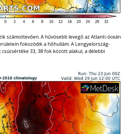
ozik számottevően. A hűvösebb levegő az Atlanti-óceán
erületein fokozódik a hőhullám. A Lengyelország-
úcsértéke 33, 38 fok között alakul, a délebbi