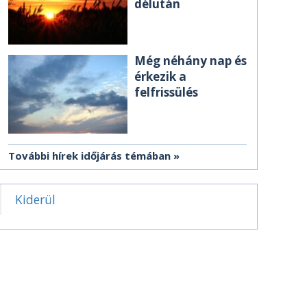
délután
Még néhány nap és
érkezik a
felfrissülés
További hírek időjárás témában
Kiderül