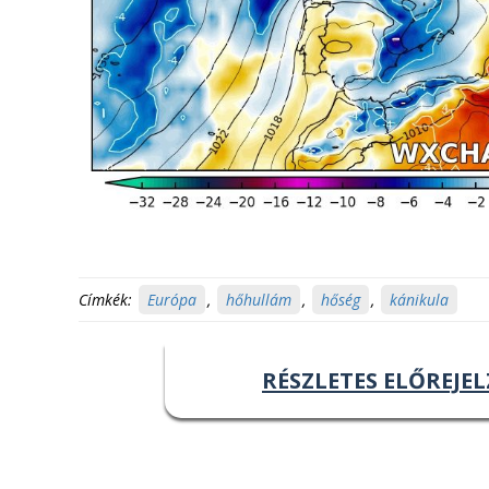
Címkék:
Európa
,
hőhullám
,
hőség
,
kánikula
RÉSZLETES ELŐREJEL