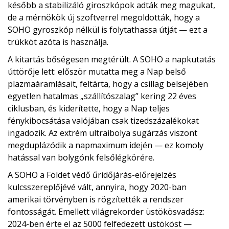
később a stabilizáló giroszkópok adták meg magukat,
de a mérnökök új szoftverrel megoldották, hogy a
SOHO gyroszkóp nélkül is folytathassa útját — ezt a
trükköt azóta is használja.
A kitartás bőségesen megtérült. A SOHO a napkutatás
úttörője lett: először mutatta meg a Nap belső
plazmaáramlásait, feltárta, hogy a csillag belsejében
egyetlen hatalmas „szállítószalag” kering 22 éves
ciklusban, és kiderítette, hogy a Nap teljes
fénykibocsátása valójában csak tizedszázalékokat
ingadozik. Az extrém ultraibolya sugárzás viszont
megduplázódik a napmaximum idején — ez komoly
hatással van bolygónk felsőlégkörére.
A SOHO a Földet védő űridőjárás-előrejelzés
kulcsszereplőjévé vált, annyira, hogy 2020-ban
amerikai törvényben is rögzítették a rendszer
fontosságát. Emellett világrekorder üstökösvadász:
2024-ben érte el az 5000 felfedezett üstököst —