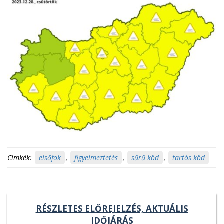
Címkék:
elsőfok
,
figyelmeztetés
,
sűrű köd
,
tartós köd
RÉSZLETES ELŐREJELZÉS, AKTUÁLIS
IDŐJÁRÁS