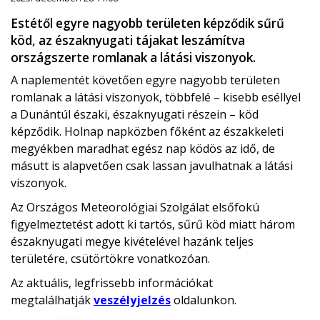
Estétől egyre nagyobb területen képződik sűrű
köd, az északnyugati tájakat leszámítva
országszerte romlanak a látási viszonyok.
A naplementét követően egyre nagyobb területen
romlanak a látási viszonyok, többfelé – kisebb eséllyel
a Dunántúl északi, északnyugati részein – köd
képződik. Holnap napközben főként az északkeleti
megyékben maradhat egész nap ködös az idő, de
másutt is alapvetően csak lassan javulhatnak a látási
viszonyok.
Az Országos Meteorológiai Szolgálat elsőfokú
figyelmeztetést adott ki tartós, sűrű köd miatt három
északnyugati megye kivételével hazánk teljes
területére, csütörtökre vonatkozóan.
Az aktuális, legfrissebb információkat
megtalálhatják
veszélyjelzés
oldalunkon.