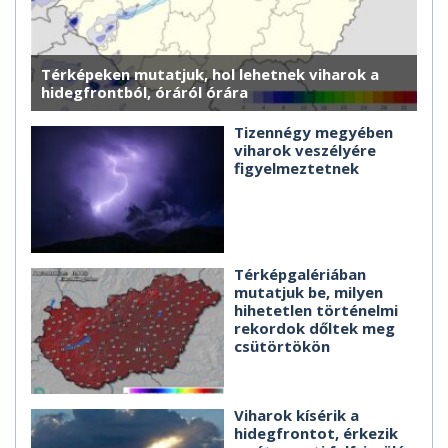
Térképeken mutatjuk, hol lehetnek viharok a
hidegfrontból, óráról órára
Tizennégy megyében
viharok veszélyére
figyelmeztetnek
Térképgalériában
mutatjuk be, milyen
hihetetlen történelmi
rekordok dőltek meg
csütörtökön
Viharok kísérik a
hidegfrontot, érkezik