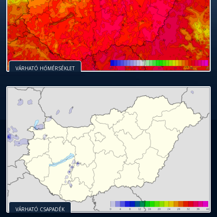
VÁRHATÓ HŐMÉRSÉKLET
VÁRHATÓ CSAPADÉK