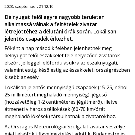
2023. szeptember. 21 12:10
Délnyugat felől egyre nagyobb területen
alkalmassá válnak a feltételek zivatar
létrejöttéhez a délutáni órák során. Lokálisan
jelentős csapadék érkezhet.
Főként a nap második felében jelenhetnek meg
délnyugat felől északkelet felé helyeződő zivatarok
elszórt jelleggel, előfordulásukra az északnyugati,
valamint estig, késő estig az északkeleti országrészben
kisebb az esély.
Lokálisan jelentős mennyiségű csapadék (15-25, néhol
25 millimétert meghaladó mennyiség), jégeső
(hozzávetőleg 1-2 centiméteres jégátmérő), illetve
átmeneti viharos széllökések (60-70 km/órát
meghaladó lökések) társulhatnak a zivatarokhoz.
Az Országos Meteorológiai Szolgálat zivatar veszélye
miatt elsőfokú figyelmeztetést adott ki Budapestre és