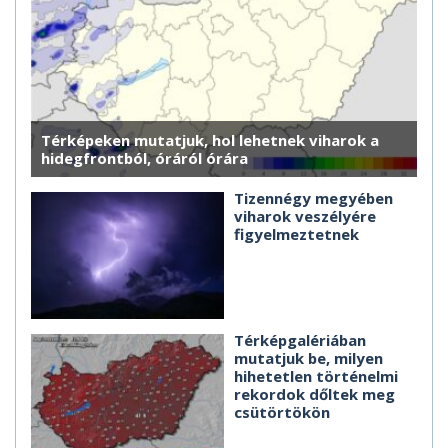
Térképeken mutatjuk, hol lehetnek viharok a
hidegfrontból, óráról órára
Tizennégy megyében
viharok veszélyére
figyelmeztetnek
Térképgalériában
mutatjuk be, milyen
hihetetlen történelmi
rekordok dőltek meg
csütörtökön