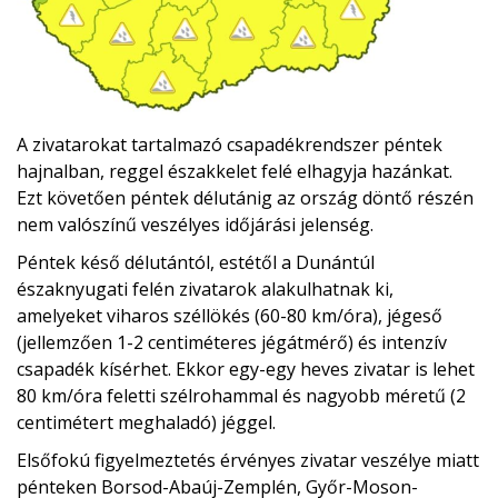
A zivatarokat tartalmazó csapadékrendszer péntek
hajnalban, reggel északkelet felé elhagyja hazánkat.
Ezt követően péntek délutánig az ország döntő részén
nem valószínű veszélyes időjárási jelenség.
Péntek késő délutántól, estétől a Dunántúl
északnyugati felén zivatarok alakulhatnak ki,
amelyeket viharos széllökés (60-80 km/óra), jégeső
(jellemzően 1-2 centiméteres jégátmérő) és intenzív
csapadék kísérhet. Ekkor egy-egy heves zivatar is lehet
80 km/óra feletti szélrohammal és nagyobb méretű (2
centimétert meghaladó) jéggel.
Elsőfokú figyelmeztetés érvényes zivatar veszélye miatt
pénteken Borsod-Abaúj-Zemplén, Győr-Moson-