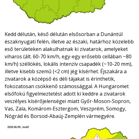
Kedd délután, késő délután elsősorban a Dunántúl
északnyugati felén, illetve az északi, határhoz közelebb
eső területeken alakulhatnak ki zivatarok, amelyeket
viharos (ált. 60-70 km/h, egy-egy erősebb cellában ~80
km/h) széllökés, lokális intenzív csapadék (~10-20 mm),
illetve kisebb szemű (<2 cm) jég kísérhet. Éjszakára a
zivatarok a középső és déli tájakat is érinthetik,
fokozatosan csökkenő számossággal. A Hungaromet
elsőfokú figyelmeztetést adott ki keddre a zivatarok
veszélyes kísérőjelenségei miatt Győr-Moson-Sopron,
Vas, Zala, Komárom-Esztergom, Veszprém, Somogy,
Nógrád és Borsod-Abaúj-Zemplén vármegyére.