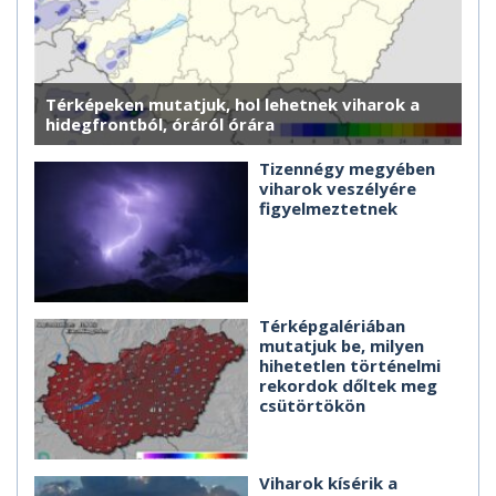
Térképeken mutatjuk, hol lehetnek viharok a
hidegfrontból, óráról órára
Tizennégy megyében
viharok veszélyére
figyelmeztetnek
Térképgalériában
mutatjuk be, milyen
hihetetlen történelmi
rekordok dőltek meg
csütörtökön
Viharok kísérik a