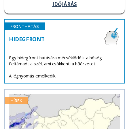
IDŐJÁRÁS
FRONTHATÁS
HIDEGFRONT
Egy hidegfront hatására mérséklődött a hőség.
Feltámadt a szél, ami csökkenti a hőérzetet.
A légnyomás emelkedik.
HÍREK