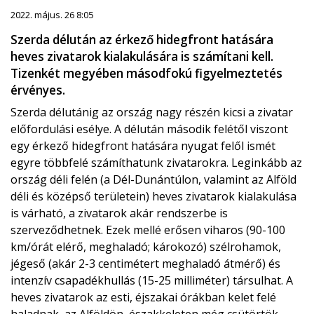
2022. május. 26 8:05
Szerda délután az érkező hidegfront hatására
heves zivatarok kialakulására is számítani kell.
Tizenkét megyében másodfokú figyelmeztetés
érvényes.
Szerda délutánig az ország nagy részén kicsi a zivatar
előfordulási esélye. A délután második felétől viszont
egy érkező hidegfront hatására nyugat felől ismét
egyre többfelé számíthatunk zivatarokra. Leginkább az
ország déli felén (a Dél-Dunántúlon, valamint az Alföld
déli és középső területein) heves zivatarok kialakulása
is várható, a zivatarok akár rendszerbe is
szerveződhetnek. Ezek mellé erősen viharos (90-100
km/órát elérő, meghaladó; károkozó) szélrohamok,
jégeső (akár 2-3 centimétert meghaladó átmérő) és
intenzív csapadékhullás (15-25 milliméter) társulhat. A
heves zivatarok az esti, éjszakai órákban kelet felé