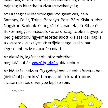
haladnak, az Alföldön, északkeleten még csütörtök
hajnalig is kitarthat a zivatartevékenység.
Az Országos Meteorológiai Szolgálat Vas, Zala,
Somogy, Fejér, Tolna, Baranya, Pest, Bács-Kiskun, Jász-
Nagykun-Szolnok, Csongrád-Csanád, Hajdú-Bihar és
Békés megyére másodfokú, az ország többi megyéjére
pedig elsőfokú figyelmeztetés adott ki a szerdai napra,
a zivatarok veszélyes kísérőjelenségei (szélvihar,
jégeső, intenzív csapadék) miatt.
Az aktuális, legfrissebb információkat
megtalálhatják
veszélyjelzés
oldalunkon.
Az időjárási helyzet függvényében kisebb körzetekben
(déli tájak) nem kizárt magasabb fokozatú, piros
zivatarriasztás érvénybe lépése sem.