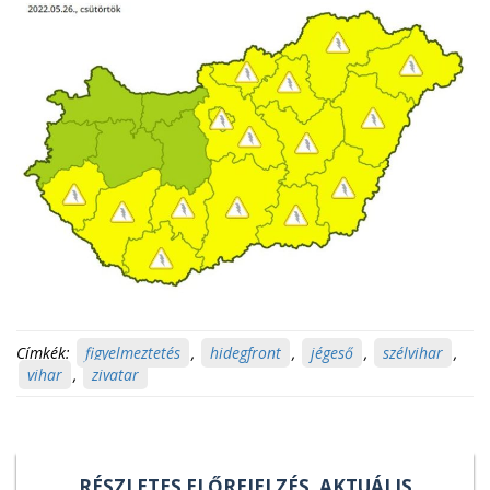
Címkék:
figyelmeztetés
,
hidegfront
,
jégeső
,
szélvihar
,
vihar
,
zivatar
RÉSZLETES ELŐREJELZÉS, AKTUÁLIS