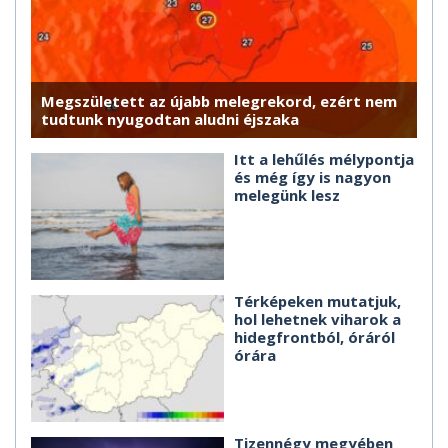
Megszületett az újabb melegrekord, ezért nem
tudtunk nyugodtan aludni éjszaka
Itt a lehűlés mélypontja
és még így is nagyon
melegünk lesz
Térképeken mutatjuk,
hol lehetnek viharok a
hidegfrontból, óráról
órára
Tizennégy megyében