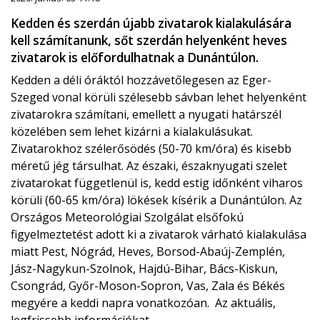
Kedden és szerdán újabb zivatarok kialakulására
kell számítanunk, sőt szerdán helyenként heves
zivatarok is előfordulhatnak a Dunántúlon.
Kedden a déli óráktól hozzávetőlegesen az Eger-
Szeged vonal körüli szélesebb sávban lehet helyenként
zivatarokra számítani, emellett a nyugati határszél
közelében sem lehet kizárni a kialakulásukat.
Zivatarokhoz szélerősödés (50-70 km/óra) és kisebb
méretű jég társulhat. Az északi, északnyugati szelet
zivatarokat függetlenül is, kedd estig időnként viharos
körüli (60-65 km/óra) lökések kísérik a Dunántúlon. Az
Országos Meteorológiai Szolgálat elsőfokú
figyelmeztetést adott ki a zivatarok várható kialakulása
miatt Pest, Nógrád, Heves, Borsod-Abaúj-Zemplén,
Jász-Nagykun-Szolnok, Hajdú-Bihar, Bács-Kiskun,
Csongrád, Győr-Moson-Sopron, Vas, Zala és Békés
megyére a keddi napra vonatkozóan. Az aktuális,