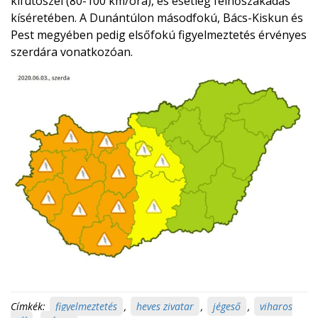
kifutószél (80-100 km/óra), és esetleg felhőszakadás
kíséretében. A Dunántúlon másodfokú, Bács-Kiskun és
Pest megyében pedig elsőfokú figyelmeztetés érvényes
szerdára vonatkozóan.
Címkék:
figyelmeztetés
,
heves zivatar
,
jégeső
,
viharos