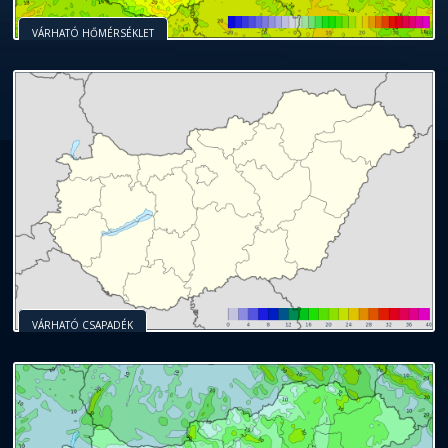
VÁRHATÓ HŐMÉRSÉKLET
VÁRHATÓ CSAPADÉK