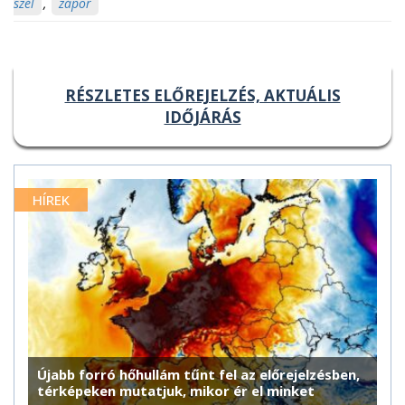
szél
,
zápor
RÉSZLETES ELŐREJELZÉS, AKTUÁLIS
IDŐJÁRÁS
HÍREK
Újabb forró hőhullám tűnt fel az előrejelzésben,
térképeken mutatjuk, mikor ér el minket