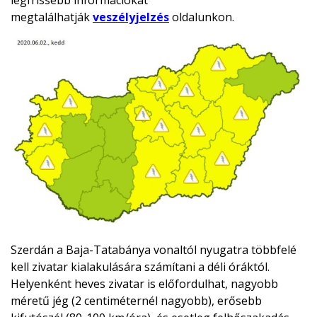
legfrissebb információkat
megtalálhatják
veszélyjelzés
oldalunkon.
Szerdán a Baja-Tatabánya vonaltól nyugatra többfelé
kell zivatar kialakulására számítani a déli óráktól.
Helyenként heves zivatar is előfordulhat, nagyobb
méretű jég (2 centiméternél nagyobb), erősebb