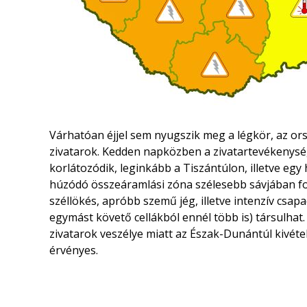
Várhatóan éjjel sem nyugszik meg a légkör, az orsz
zivatarok. Kedden napközben a zivatartevékenység
korlátozódik, leginkább a Tiszántúlon, illetve e
húzódó összeáramlási zóna szélesebb sávjában for
széllökés, apróbb szemű jég, illetve intenzív csa
egymást követő cellákból ennél több is) társulha
zivatarok veszélye miatt az Észak-Dunántúl kivét
érvényes.