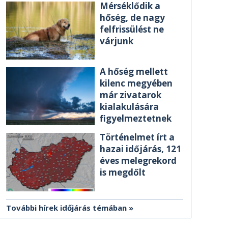
Mérséklődik a
hőség, de nagy
felfrissülést ne
várjunk
A hőség mellett
kilenc megyében
már zivatarok
kialakulására
figyelmeztetnek
Történelmet írt a
hazai időjárás, 121
éves melegrekord
is megdőlt
További hírek időjárás témában