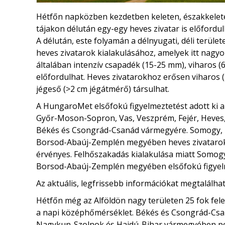
Hétfőn napközben kezdetben keleten, északkeleten
tájakon délután egy-egy heves zivatar is előfordu
A délután, este folyamán a délnyugati, déli terület
heves zivatarok kialakulásához, amelyek itt nagyo
általában intenzív csapadék (15-25 mm), viharos (6
előfordulhat. Heves zivatarokhoz erősen viharos (
jégeső (>2 cm jégátmérő) társulhat.
A HungaroMet elsőfokú figyelmeztetést adott ki a
Győr-Moson-Sopron, Vas, Veszprém, Fejér, Heves,
Békés és Csongrád-Csanád vármegyére. Somogy, Z
Borsod-Abaúj-Zemplén megyében heves zivatarok 
érvényes. Felhőszakadás kialakulása miatt Somogy
Borsod-Abaúj-Zemplén megyében elsőfokú figyel
Az aktuális, legfrissebb információkat megtalálha
Hétfőn még az Alföldön nagy területen 25 fok felett
a napi középhőmérséklet. Békés és Csongrád-Csa
Nagykun-Szolnok és Hajdú-Bihar vármegyében ped