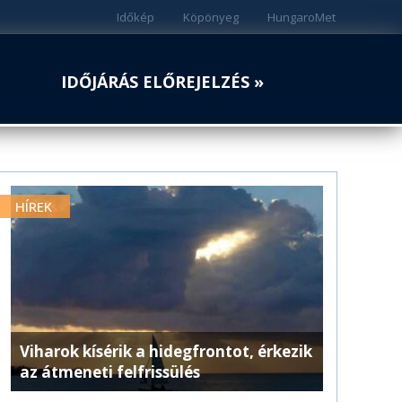
Időkép
Köpönyeg
HungaroMet
IDŐJÁRÁS ELŐREJELZÉS »
HÍREK
Viharok kísérik a hidegfrontot, érkezik
az átmeneti felfrissülés