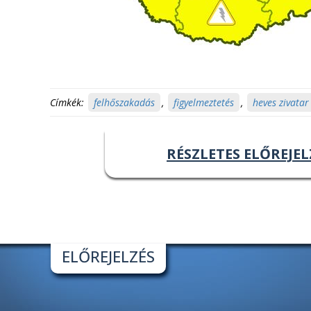
Címkék:
felhőszakadás
,
figyelmeztetés
,
heves zivatar
RÉSZLETES ELŐREJEL
ELŐREJELZÉS