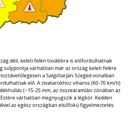
ág déli, keleti felén továbbra is előfordulhatnak
 súlypontja várhatóan már az ország keleti felére
gy hozzávetőlegesen a Salgótarján-Szeged vonalban
dulhatnak elő. A zivatarokhoz viharos (60-70 km/h)
padékhullás (~15-25 mm, az összeáramlási zónában az
t. Estére várhatóan megnyugszik a légkör. Kedden
elével az egész országban elsőfokú figyelmeztetés