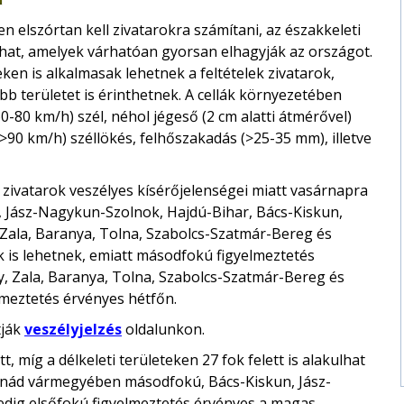
 elszórtan kell zivatarokra számítani, az északkeleti
lhat, amelyek várhatóan gyorsan elhagyják az országot.
eken is alkalmasak lehetnek a feltételek zivatarok,
bb területet is érinthetnek. A cellák környezetében
0-80 km/h) szél, néhol jégeső (2 cm alatti átmérővel)
>90 km/h) széllökés, felhőszakadás (>25-35 mm), illetve
 zivatarok veszélyes kísérőjelenségei miatt vasárnapra
 Jász-Nagykun-Szolnok, Hajdú-Bihar, Bács-Kiskun,
ala, Baranya, Tolna, Szabolcs-Szatmár-Bereg és
is lehetnek, emiatt másodfokú figyelmeztetés
, Zala, Baranya, Tolna, Szabolcs-Szatmár-Bereg és
meztetés érvényes hétfőn.
tják
veszélyjelzés
oldalunkon.
, míg a délkeleti területeken 27 fok felett is alakulhat
nád vármegyében másodfokú, Bács-Kiskun, Jász-
ig elsőfokú figyelmeztetés érvényes a magas