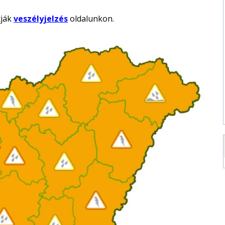
tják
veszélyjelzés
oldalunkon.