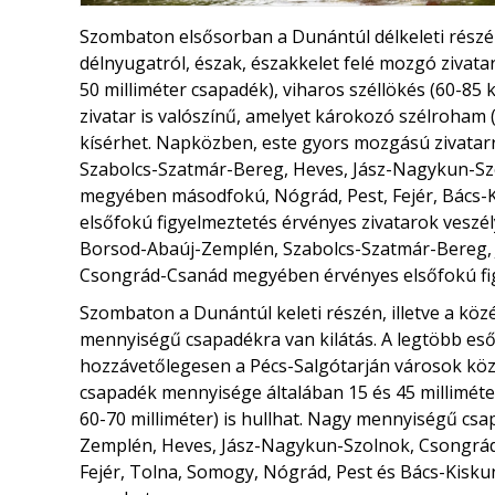
Szombaton elsősorban a Dunántúl délkeleti részén,
délnyugatról, észak, északkelet felé mozgó zivata
50 milliméter csapadék), viharos széllökés (60-85 
zivatar is valószínű, amelyet károkozó szélroham 
kísérhet. Napközben, este gyors mozgású zivatar
Szabolcs-Szatmár-Bereg, Heves, Jász-Nagykun-Sz
megyében másodfokú, Nógrád, Pest, Fejér, Bács-
elsőfokú figyelmeztetés érvényes zivatarok veszél
Borsod-Abaúj-Zemplén, Szabolcs-Szatmár-Bereg, 
Csongrád-Csanád megyében érvényes elsőfokú fi
Szombaton a Dunántúl keleti részén, illetve a köz
mennyiségű csapadékra van kilátás. A legtöbb es
hozzávetőlegesen a Pécs-Salgótarján városok közöt
csapadék mennyisége általában 15 és 45 milliméter
60-70 milliméter) is hullhat. Nagy mennyiségű cs
Zemplén, Heves, Jász-Nagykun-Szolnok, Csongr
Fejér, Tolna, Somogy, Nógrád, Pest és Bács-Kis