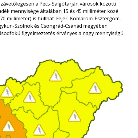
závetőlegesen a Pécs-Salgótarján városok közötti
apadék mennyisége általában 15 és 45 milliméter közé
-70 milliméter) is hullhat. Fejér, Komárom-Esztergom,
agykun-Szolnok és Csongrád-Csanád megyében
ásodfokú figyelmeztetés érvényes a nagy mennyiségű