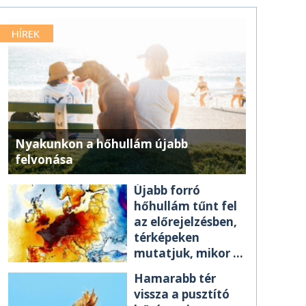
HÍREK
Nyakunkon a hőhullám újabb
felvonása
Újabb forró
hőhullám tűnt fel
az előrejelzésben,
térképeken
mutatjuk, mikor ér
el minket
Hamarabb tér
vissza a pusztító