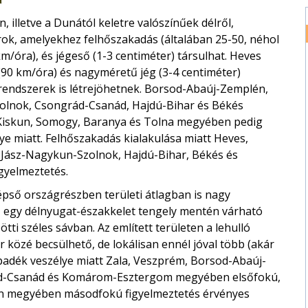
 illetve a Dunától keletre valószínűek délről,
rok, amelyekhez felhőszakadás (általában 25-50, néhol
km/óra), és jégeső (1-3 centiméter) társulhat. Heves
(90 km/óra) és nagyméretű jég (3-4 centiméter)
rendszerek is létrejöhetnek. Borsod-Abaúj-Zemplén,
olnok, Csongrád-Csanád, Hajdú-Bihar és Békés
Kiskun, Somogy, Baranya és Tolna megyében pedig
ye miatt. Felhőszakadás kialakulása miatt Heves,
Jász-Nagykun-Szolnok, Hajdú-Bihar, Békés és
gyelmeztetés.
épső országrészben területi átlagban is nagy
ő egy délnyugat-északkelet tengely mentén várható
ti széles sávban. Az említett területen a lehulló
 közé becsülhető, de lokálisan ennél jóval több (akár
apadék veszélye miatt Zala, Veszprém, Borsod-Abaúj-
ád-Csanád és Komárom-Esztergom megyében elsőfokú,
kun megyében másodfokú figyelmeztetés érvényes