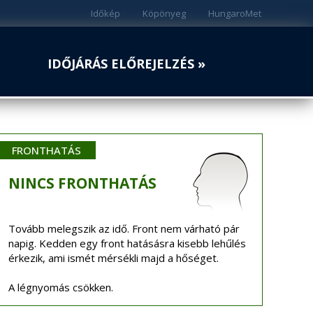
Időkép
Köpönyeg
HungaroMet
IDŐJÁRÁS ELŐREJELZÉS »
FRONTHATÁS
NINCS
FRONTHATÁS
Tovább melegszik az idő. Front nem várható pár
napig. Kedden egy front hatásásra kisebb lehűlés
érkezik, ami ismét mérsékli majd a hőséget.
A légnyomás csökken.