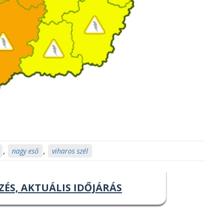
,
nagy eső
,
viharos szél
ZÉS, AKTUÁLIS IDŐJÁRÁS