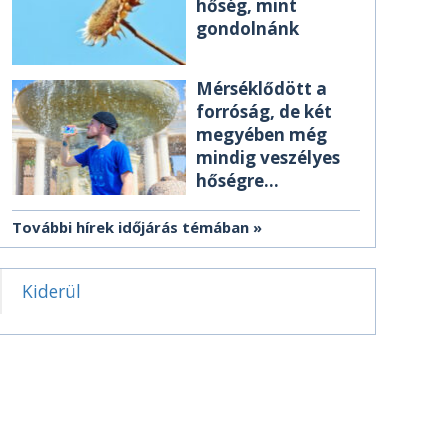
hőség, mint
gondolnánk
Mérséklődött a
forróság, de két
megyében még
mindig veszélyes
hőségre
figyelmeztetnek
További hírek időjárás témában
Kiderül