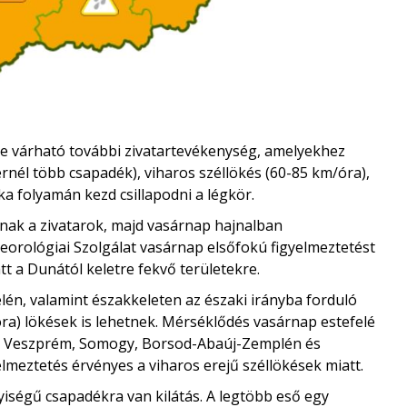
e várható további zivatartevékenység, amelyekhez
ernél több csapadék), viharos széllökés (60-85 km/óra),
ka folyamán kezd csillapodni a légkör.
lnak a zivatarok, majd vasárnap hajnalban
orológiai Szolgálat vasárnap elsőfokú figyelmeztetést
tt a Dunától keletre fekvő területekre.
lén, valamint északkeleten az északi irányba forduló
ra) lökések is lehetnek. Mérséklődés vasárnap estefelé
a, Veszprém, Somogy, Borsod-Abaúj-Zemplén és
meztetés érvényes a viharos erejű széllökések miatt.
ségű csapadékra van kilátás. A legtöbb eső egy