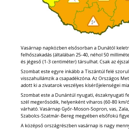
Vasárnap napközben elsősorban a Dunától keletr
felhőszakadás (általában 25-40, néhol 50 millimét
és jégeső (1-3 centiméter) társulhat. Csak az éjsza
Szombat este egyre inkább a Tiszántúl felé szoru
visszahullámzik a csapadékzóna. Az Országos Mete
adott ki a zivatarok veszélyes kísérőjelenségei mia
Szombat este a Dunántúl nyugati, északnyugati fe
szél megerősödik, helyenként viharos (60-80 km/ó
várható. Vasárnap Győr-Moson-Sopron, vas, Zal
Szabolcs-Szatmár-Bereg megyében elsőfokú figyel
A középső országrészben vasárnap is nagy mennyi