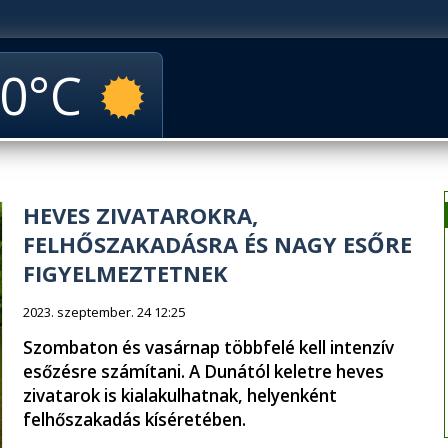
0
HEVES ZIVATAROKRA,
FELHŐSZAKADÁSRA ÉS NAGY ESŐRE
FIGYELMEZTETNEK
2023. szeptember. 24 12:25
Szombaton és vasárnap többfelé kell intenzív
esőzésre számítani. A Dunától keletre heves
zivatarok is kialakulhatnak, helyenként
felhőszakadás kíséretében.