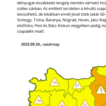
délnyugat-északkelet tengely mentén várható hoz
széles sávban. Az említett területen a lehulló cs
becsülhető, de lokálisan ennél jóval több (akár 60
Somogy, Tolna, Baranya, Nógrád, Heves, Jász-N
elsőfokú, Pest és Bács-Kiskun megyében pedig m
csapadék miatt.