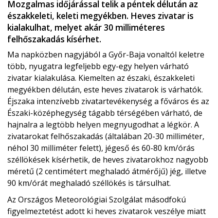
Mozgalmas időjárással telik a péntek délután az
északkeleti, keleti megyékben. Heves zivatar is
kialakulhat, melyet akár 30 milliméteres
felhőszakadás kísérhet.
Ma napközben nagyjából a Győr-Baja vonaltól keletre
több, nyugatra legfeljebb egy-egy helyen várható
zivatar kialakulása. Kiemelten az északi, északkeleti
megyékben délután, este heves zivatarok is várhatók.
Éjszaka intenzívebb zivatartevékenység a főváros és az
Északi-középhegység tágabb térségében várható, de
hajnalra a legtöbb helyen megnyugodhat a légkör. A
zivatarokat felhőszakadás (általában 20-30 milliméter,
néhol 30 milliméter felett), jégeső és 60-80 km/órás
széllökések kísérhetik, de heves zivatarokhoz nagyobb
méretű (2 centimétert meghaladó átmérőjű) jég, illetve
90 km/órát meghaladó széllökés is társulhat.
Az Országos Meteorológiai Szolgálat másodfokú
figyelmeztetést adott ki heves zivatarok veszélye miatt