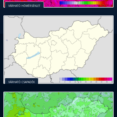
VÁRHATÓ HŐMÉRSÉKLET
VÁRHATÓ CSAPADÉK