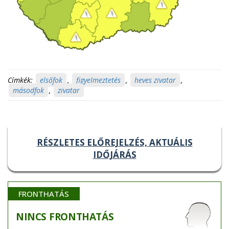
Címkék:
elsőfok
,
figyelmeztetés
,
heves zivatar
,
másodfok
,
zivatar
RÉSZLETES ELŐREJELZÉS, AKTUÁLIS
IDŐJÁRÁS
FRONTHATÁS
NINCS
FRONTHATÁS