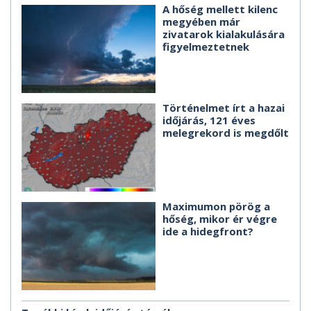
A hőség mellett kilenc
megyében már
zivatarok kialakulására
figyelmeztetnek
Történelmet írt a hazai
időjárás, 121 éves
melegrekord is megdőlt
Maximumon pörög a
hőség, mikor ér végre
ide a hidegfront?