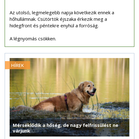
Az utolsó, legmelegebb napja következik ennek a
hőhullámnak. Csütörtök éjszaka érkezik meg a
hidegfront és péntekre enyhül a forróság.
A légnyomás csökken.
HÍREK
Mérséklődik a hőség, de nagy felfrissülést ne
várjunk