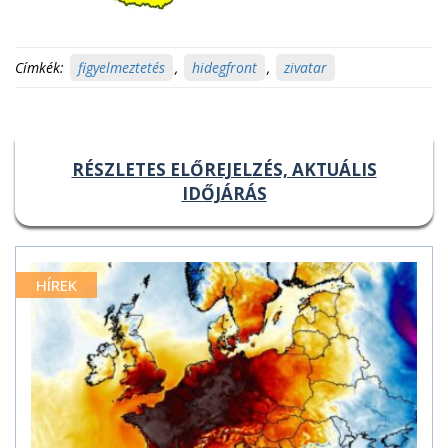
Címkék:
figyelmeztetés
,
hidegfront
,
zivatar
RÉSZLETES ELŐREJELZÉS, AKTUÁLIS
IDŐJÁRÁS
HÍREK