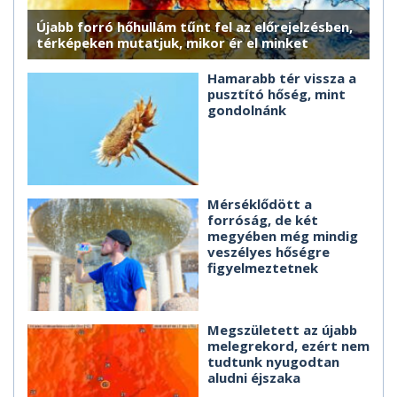
Újabb forró hőhullám tűnt fel az előrejelzésben,
térképeken mutatjuk, mikor ér el minket
Hamarabb tér vissza a
pusztító hőség, mint
gondolnánk
Mérséklődött a
forróság, de két
megyében még mindig
veszélyes hőségre
figyelmeztetnek
Megszületett az újabb
melegrekord, ezért nem
tudtunk nyugodtan
aludni éjszaka