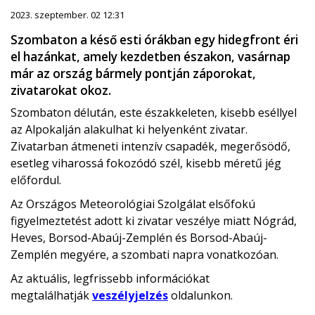
2023. szeptember. 02 12:31
Szombaton a késő esti órákban egy hidegfront éri
el hazánkat, amely kezdetben északon, vasárnap
már az ország bármely pontján záporokat,
zivatarokat okoz.
Szombaton délután, este északkeleten, kisebb eséllyel
az Alpokalján alakulhat ki helyenként zivatar.
Zivatarban átmeneti intenzív csapadék, megerősödő,
esetleg viharossá fokozódó szél, kisebb méretű jég
előfordul.
Az Országos Meteorológiai Szolgálat elsőfokú
figyelmeztetést adott ki zivatar veszélye miatt Nógrád,
Heves, Borsod-Abaúj-Zemplén és Borsod-Abaúj-
Zemplén megyére, a szombati napra vonatkozóan.
Az aktuális, legfrissebb információkat
megtalálhatják
veszélyjelzés
oldalunkon.