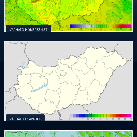
VÁRHATÓ HŐMÉRSÉKLET
VÁRHATÓ CSAPADÉK