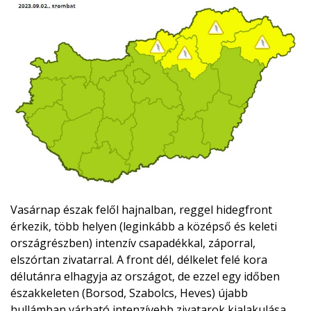
Vasárnap észak felől hajnalban, reggel hidegfront
érkezik, több helyen (leginkább a középső és keleti
országrészben) intenzív csapadékkal, záporral,
elszórtan zivatarral. A front dél, délkelet felé kora
délutánra elhagyja az országot, de ezzel egy időben
északkeleten (Borsod, Szabolcs, Heves) újabb
hullámban várható intenzívebb zivatarok kialakulása,