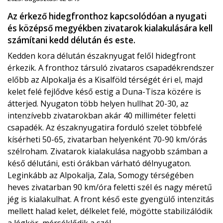
Az érkező hidegfronthoz kapcsolódóan a nyugati
és középső megyékben zivatarok kialakulására kell
számítani kedd délután és este.
Kedden kora délután északnyugat felől hidegfront
érkezik. A fronthoz társuló zivataros csapadékrendszer
előbb az Alpokalja és a Kisalföld térségét éri el, majd
kelet felé fejlődve késő estig a Duna-Tisza közére is
átterjed. Nyugaton több helyen hullhat 20-30, az
intenzívebb zivatarokban akár 40 milliméter feletti
csapadék. Az északnyugatira forduló szelet többfelé
kísérheti 50-65, zivatarban helyenként 70-90 km/órás
szélroham. Zivatarok kialakulása nagyobb számban a
késő délutáni, esti órákban várható délnyugaton.
Leginkább az Alpokalja, Zala, Somogy térségében
heves zivatarban 90 km/óra feletti szél és nagy méretű
jég is kialakulhat. A front késő este gyengülő intenzitás
mellett halad kelet, délkelet felé, mögötte stabilizálódik