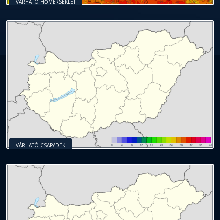
VÁRHATÓ HŐMÉRSÉKLET
VÁRHATÓ CSAPADÉK