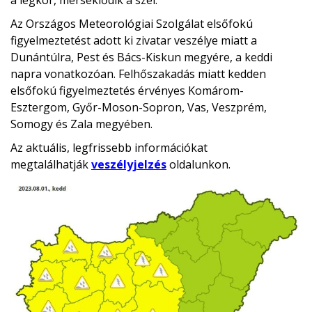
a légkör, mérséklődik a szél.
Az Országos Meteorológiai Szolgálat elsőfokú
figyelmeztetést adott ki zivatar veszélye miatt a
Dunántúlra, Pest és Bács-Kiskun megyére, a keddi
napra vonatkozóan. Felhőszakadás miatt kedden
elsőfokú figyelmeztetés érvényes Komárom-
Esztergom, Győr-Moson-Sopron, Vas, Veszprém,
Somogy és Zala megyében.
Az aktuális, legfrissebb információkat
megtalálhatják
veszélyjelzés
oldalunkon.