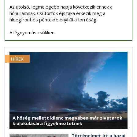
Az utolsó, legmelegebb napja következik ennek a
hőhullámnak. Csütörtök éjszaka érkezik meg a
hidegfront és péntekre enyhül a forróság.
A légnyomás csökken.
HÍREK
A hőség mellett kilenc megyében már zivatarok
kialakulására figyelmeztetnek
Történelmet írt a hazai