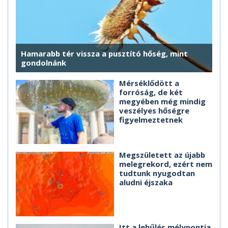
Hamarabb tér vissza a pusztító hőség, mint
gondolnánk
Mérséklődött a
forróság, de két
megyében még mindig
veszélyes hőségre
figyelmeztetnek
Megszületett az újabb
melegrekord, ezért nem
tudtunk nyugodtan
aludni éjszaka
Itt a lehűlés mélypontja