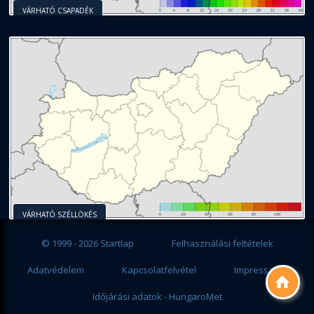
VÁRHATÓ CSAPADÉK
VÁRHATÓ SZÉLLÖKÉS
© 1999 - 2026 Startlap
Felhasználási feltételek
Adatvédelem
Kapcsolatfelvétel
Impresszum

Időjárási adatok - HungaroMet