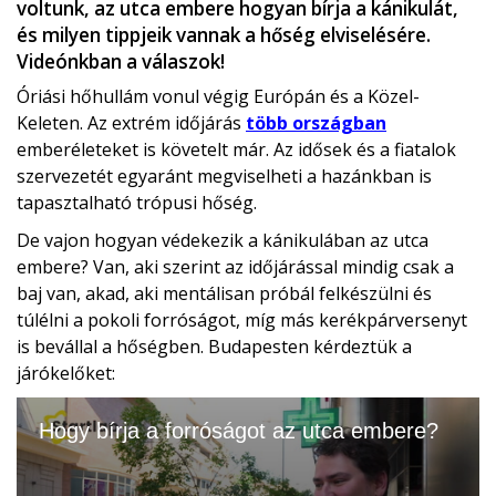
voltunk, az utca embere hogyan bírja a kánikulát,
és milyen tippjeik vannak a hőség elviselésére.
Videónkban a válaszok!
Óriási hőhullám vonul végig Európán és a Közel-
Keleten. Az extrém időjárás
több országban
emberéleteket is követelt már. Az idősek és a fiatalok
szervezetét egyaránt megviselheti a hazánkban is
tapasztalható trópusi hőség.
De vajon hogyan védekezik a kánikulában az utca
embere? Van, aki szerint az időjárással mindig csak a
baj van, akad, aki mentálisan próbál felkészülni és
túlélni a pokoli forróságot, míg más kerékpárversenyt
is bevállal a hőségben. Budapesten kérdeztük a
járókelőket: