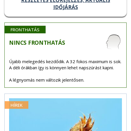
RÉSZLETES ELŐREJELZÉS, AKTUÁLIS
IDŐJÁRÁS
FRONTHATÁS
NINCS
FRONTHATÁS
Újabb melegedés kezdődik. A 32 fokos maximum is sok.
A déli órákban így is könnyen lehet napszúrást kapni.
A légnyomás nem változik jelentősen.
HÍREK