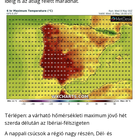
ideig is az átlag felett maradhat.
Térlépen: a várható hőmérsékleti maximum jövő hét
szerda délután az Ibériai-félszigeten
A nappali csúcsok a régió nagy részén, Dél- és