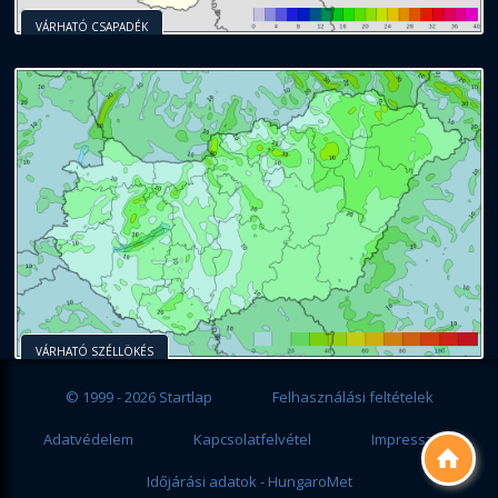
VÁRHATÓ CSAPADÉK
VÁRHATÓ SZÉLLÖKÉS
© 1999 - 2026 Startlap
Felhasználási feltételek
Adatvédelem
Kapcsolatfelvétel
Impresszum

Időjárási adatok - HungaroMet