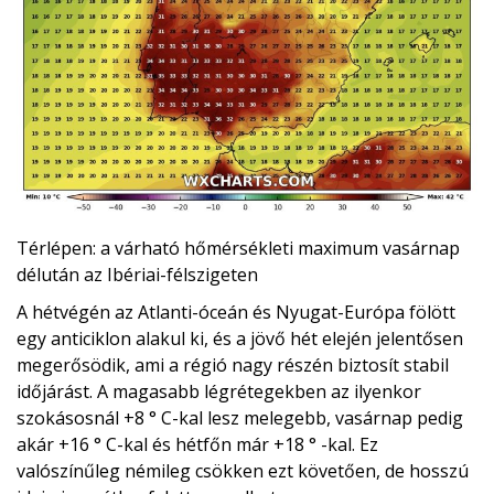
Térlépen: a várható hőmérsékleti maximum vasárnap
délután az Ibériai-félszigeten
A hétvégén az Atlanti-óceán és Nyugat-Európa fölött
egy anticiklon alakul ki, és a jövő hét elején jelentősen
megerősödik, ami a régió nagy részén biztosít stabil
időjárást. A magasabb légrétegekben az ilyenkor
szokásosnál +8 ° C-kal lesz melegebb, vasárnap pedig
akár +16 ° C-kal és hétfőn már +18 ° -kal. Ez
valószínűleg némileg csökken ezt követően, de hosszú