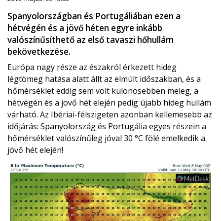
Spanyolországban és Portugáliában ezen a
hétvégén és a jövő héten egyre inkább
valószínűsíthető az első tavaszi hőhullám
bekövetkezése.
Európa nagy része az északról érkezett hideg
légtömeg hatása alatt állt az elmúlt időszakban, és a
hőmérséklet eddig sem volt különösebben meleg, a
hétvégén és a jövő hét elején pedig újabb hideg hullám
várható. Az Ibériai-félszigeten azonban kellemesebb az
időjárás: Spanyolország és Portugália egyes részein a
hőmérséklet valószínűleg jóval 30 °C fölé emelkedik a
jövő hét elején!