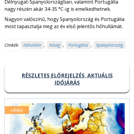
Délnyugat-Spanyolországban, valamint Portugália
nagy részén akár 34-35 °C-ig is emelkedhetnek.
Nagyon valószínű, hogy Spanyolország és Portugália
most tapasztalja meg az év első jelentős hőhullámát.
Címkék:
hőhullám
,
hőség
,
Portugália
,
Spanyolország
RÉSZLETES ELŐREJELZÉS, AKTUÁLIS
IDŐJÁRÁS
HÍREK