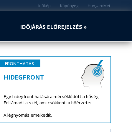
Időkép
Köpönyeg
HungaroMet
IDŐJÁRÁS ELŐREJELZÉS »
FRONTHATÁS
HIDEGFRONT
Egy hidegfront hatására mérséklődött a hőség.
Feltámadt a szél, ami csökkenti a hőérzetet.
A légnyomás emelkedik.