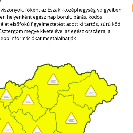
 viszonyok, főként az Északi-középhegység völgyeiben,
ében helyenként egész nap borult, párás, ködös
lat elsőfokú figyelmeztetést adott ki tartós, sűrű köd
ztergom megye kivételével az egész országra, a
ssebb információkat megtalálhatják