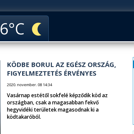
6
KÖDBE BORUL AZ EGÉSZ ORSZÁG,
FIGYELMEZTETÉS ÉRVÉNYES
2020. november. 08 14:34
Vasárnap estétől sokfelé képződik köd az
országban, csak a magasabban fekvő
hegyvidéki területek magasodnak ki a
ködtakaróból.