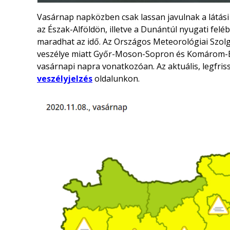
Vasárnap napközben csak lassan javulnak a látási
az Észak-Alföldön, illetve a Dunántúl nyugati fel
maradhat az idő. Az Országos Meteorológiai Szolgá
veszélye miatt Győr-Moson-Sopron és Komárom-Es
vasárnapi napra vonatkozóan. Az aktuális, legfri
veszélyjelzés
oldalunkon.