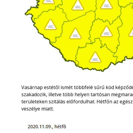
Vasárnap estétől ismét többfelé sűrű köd képződé
szakadozik, illetve több helyen tartósan megmara
területeken szitálás előfordulhat. Hétfőn az egé
veszélye miatt.