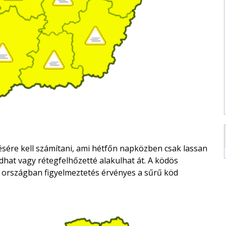
sére kell számítani, ami hétfőn napközben csak lassan
dhat vagy rétegfelhőzetté alakulhat át. A ködös
sz országban figyelmeztetés érvényes a sűrű köd