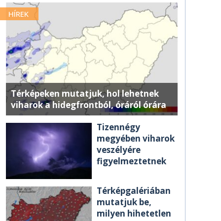
HÍREK
Térképeken mutatjuk, hol lehetnek
viharok a hidegfrontból, óráról órára
Tizennégy
megyében viharok
veszélyére
figyelmeztetnek
Térképgalériában
mutatjuk be,
milyen hihetetlen