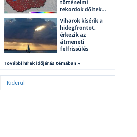
történelmi
rekordok dőltek
meg csütörtökön
Viharok kísérik a
hidegfrontot,
érkezik az
átmeneti
felfrissülés
További hírek időjárás témában
Kiderül