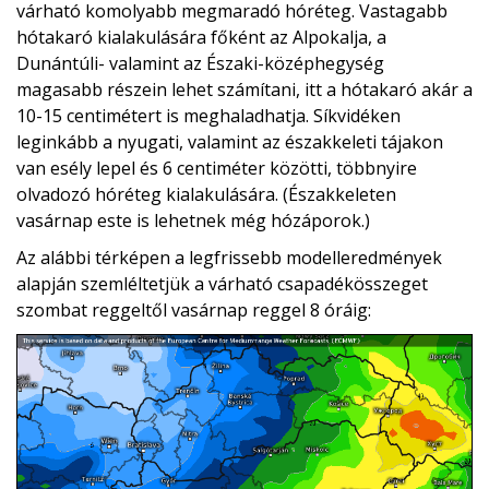
várható komolyabb megmaradó hóréteg. Vastagabb
hótakaró kialakulására főként az Alpokalja, a
Dunántúli- valamint az Északi-középhegység
magasabb részein lehet számítani, itt a hótakaró akár a
10-15 centimétert is meghaladhatja. Síkvidéken
leginkább a nyugati, valamint az északkeleti tájakon
van esély lepel és 6 centiméter közötti, többnyire
olvadozó hóréteg kialakulására. (Északkeleten
vasárnap este is lehetnek még hózáporok.)
Az alábbi térképen a legfrissebb modelleredmények
alapján szemléltetjük a várható csapadékösszeget
szombat reggeltől vasárnap reggel 8 óráig: