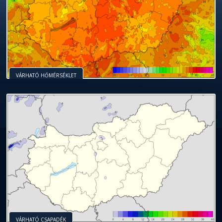
VÁRHATÓ HŐMÉRSÉKLET
VÁRHATÓ CSAPADÉK