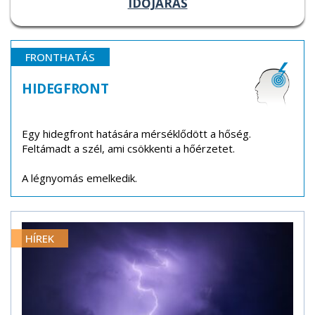
IDŐJÁRÁS
FRONTHATÁS
HIDEGFRONT
Egy hidegfront hatására mérséklődött a hőség.
Feltámadt a szél, ami csökkenti a hőérzetet.
A légnyomás emelkedik.
HÍREK