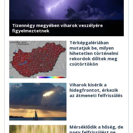
Tizennégy megyében viharok veszélyére
figyelmeztetnek
Térképgalériában
mutatjuk be, milyen
hihetetlen történelmi
rekordok dőltek meg
csütörtökön
Viharok kísérik a
hidegfrontot, érkezik
az átmeneti felfrissülés
Mérséklődik a hőség, de
nagy felfrissülést ne