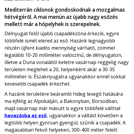
Mediterrán ciklonok gondoskodnak a mozgalmas
hétvégéről. A mai menün az újabb nagy esőzés
mellett már a hópelyhek is szerepelnek.
Délnyugat felől újabb csapadékzóna érkezik, egyre
többfelé ismét elered az eső. Hazánk legnagyobb
részén újfent kiadós mennyiség várható, zömmel
legalább 10-20 milliméter valószínű, de délnyugaton,
illetve a Duna vonalától keletre vasárnap reggelig nagy
területen meglehet a 20, helyenként akár a 30-35
milliméter is. Északnyugatra ugyanakkor ennél sokkal
kevesebb csapadék érkezhet.
A hazánk területére beáramló hideg levegő hatására
ma éjfélig az Alpokalján, a Bakonyban, Borsodban,
majd vasárnap már másutt is egyre többfelé válthat
havazásba az eső
, ugyanakkor a váltást követően a
legtöbb helyen gyorsan gyengül, szűnik a csapadék. A
magasabban fekvő helyeken, 300-400 méter felett