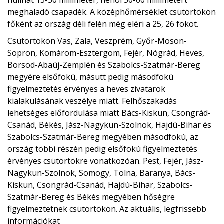
hullhat 15-30 milliméter, néhol 50-60 millimétert
meghaladó csapadék. A középhőmérséklet csütörtökön
főként az ország déli felén még eléri a 25, 26 fokot.
Csütörtökön Vas, Zala, Veszprém, Győr-Moson-
Sopron, Komárom-Esztergom, Fejér, Nógrád, Heves,
Borsod-Abaúj-Zemplén és Szabolcs-Szatmár-Bereg
megyére elsőfokú, másutt pedig másodfokú
figyelmeztetés érvényes a heves zivatarok
kialakulásának veszélye miatt. Felhőszakadás
lehetséges előfordulása miatt Bács-Kiskun, Csongrád-
Csanád, Békés, Jász-Nagykun-Szolnok, Hajdú-Bihar és
Szabolcs-Szatmár-Bereg megyében másodfokú, az
ország többi részén pedig elsőfokú figyelmeztetés
érvényes csütörtökre vonatkozóan. Pest, Fejér, Jász-
Nagykun-Szolnok, Somogy, Tolna, Baranya, Bács-
Kiskun, Csongrád-Csanád, Hajdú-Bihar, Szabolcs-
Szatmár-Bereg és Békés megyében hőségre
figyelmeztetnek csütörtökön. Az aktuális, legfrissebb
információkat