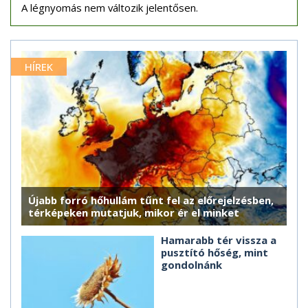
A légnyomás nem változik jelentősen.
HÍREK
Újabb forró hőhullám tűnt fel az előrejelzésben,
térképeken mutatjuk, mikor ér el minket
Hamarabb tér vissza a
pusztító hőség, mint
gondolnánk