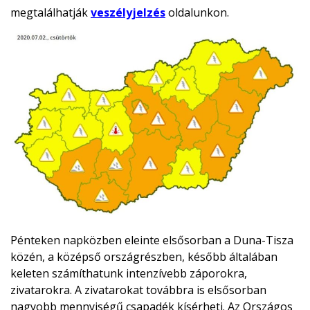
megtalálhatják
veszélyjelzés
oldalunkon.
Pénteken napközben eleinte elsősorban a Duna-Tisza
közén, a középső országrészben, később általában
keleten számíthatunk intenzívebb záporokra,
zivatarokra. A zivatarokat továbbra is elsősorban
nagyobb mennyiségű csapadék kísérheti. Az Országos