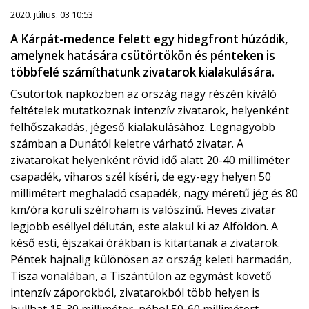
2020. július. 03 10:53
A Kárpát-medence felett egy hidegfront húzódik,
amelynek hatására csütörtökön és pénteken is
többfelé számíthatunk zivatarok kialakulására.
Csütörtök napközben az ország nagy részén kiváló
feltételek mutatkoznak intenzív zivatarok, helyenként
felhőszakadás, jégeső kialakulásához. Legnagyobb
számban a Dunától keletre várható zivatar. A
zivatarokat helyenként rövid idő alatt 20-40 milliméter
csapadék, viharos szél kíséri, de egy-egy helyen 50
millimétert meghaladó csapadék, nagy méretű jég és 80
km/óra körüli szélroham is valószínű. Heves zivatar
legjobb eséllyel délután, este alakul ki az Alföldön. A
késő esti, éjszakai órákban is kitartanak a zivatarok.
Péntek hajnalig különösen az ország keleti harmadán,
Tisza vonalában, a Tiszántúlon az egymást követő
intenzív záporokból, zivatarokból több helyen is