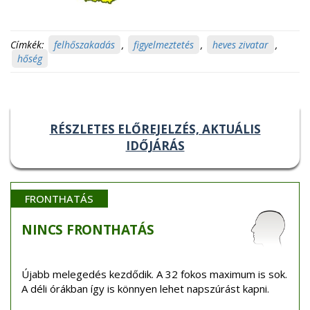
Címkék:
felhőszakadás
,
figyelmeztetés
,
heves zivatar
,
hőség
RÉSZLETES ELŐREJELZÉS, AKTUÁLIS
IDŐJÁRÁS
FRONTHATÁS
NINCS
FRONTHATÁS
Újabb melegedés kezdődik. A 32 fokos maximum is sok.
A déli órákban így is könnyen lehet napszúrást kapni.