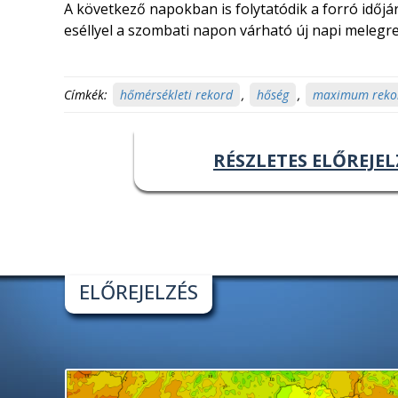
A következő napokban is folytatódik a forró idő
eséllyel a szombati napon várható új napi melegr
Címkék:
hőmérsékleti rekord
,
hőség
,
maximum reko
RÉSZLETES ELŐREJEL
ELŐREJELZÉS