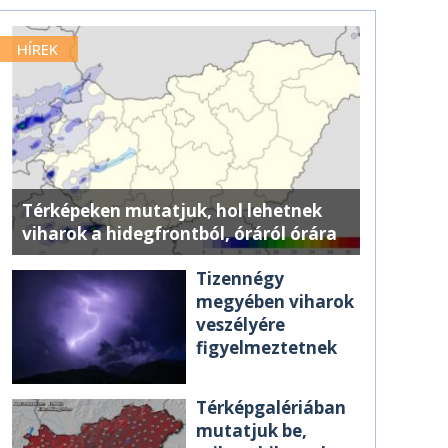
HÍREK
Térképeken mutatjuk, hol lehetnek
viharok a hidegfrontból, óráról órára
Tizennégy
megyében viharok
veszélyére
figyelmeztetnek
Térképgalériában
mutatjuk be,