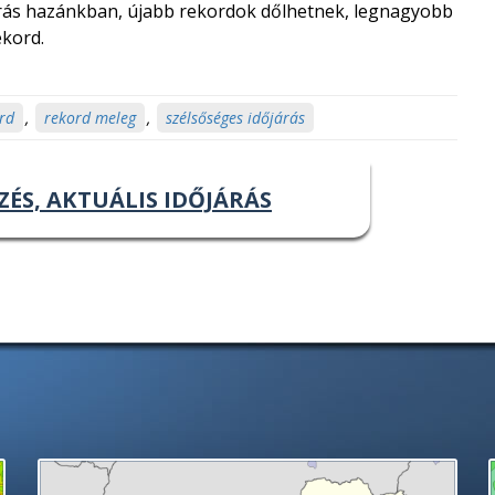
járás hazánkban, újabb rekordok dőlhetnek, legnagyobb
ekord.
rd
,
rekord meleg
,
szélsőséges időjárás
ZÉS, AKTUÁLIS IDŐJÁRÁS