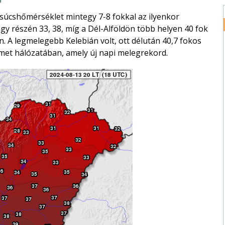
 csúcshőmérséklet mintegy 7-8 fokkal az ilyenkor
y részén 33, 38, míg a Dél-Alföldön több helyen 40 fok
n. A legmelegebb Kelebián volt, ott délután 40,7 fokos
et hálózatában, amely új napi melegrekord.