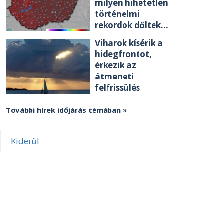
milyen hihetetlen
történelmi
rekordok dőltek
meg csütörtökön
Viharok kísérik a
hidegfrontot,
érkezik az
átmeneti
felfrissülés
További hírek időjárás témában
Kiderül