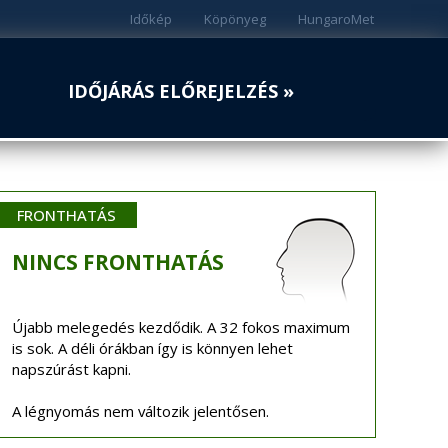
Időkép
Köpönyeg
HungaroMet
IDŐJÁRÁS ELŐREJELZÉS »
FRONTHATÁS
NINCS
FRONTHATÁS
Újabb melegedés kezdődik. A 32 fokos maximum
is sok. A déli órákban így is könnyen lehet
napszúrást kapni.
A légnyomás nem változik jelentősen.