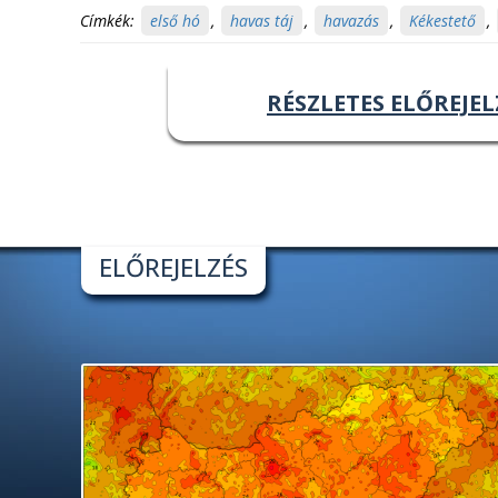
Címkék:
első hó
,
havas táj
,
havazás
,
Kékestető
,
RÉSZLETES ELŐREJEL
ELŐREJELZÉS