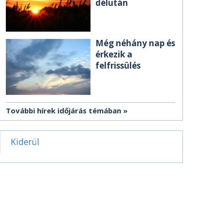
délután
Még néhány nap és
érkezik a
felfrissülés
További hírek időjárás témában
Kiderül