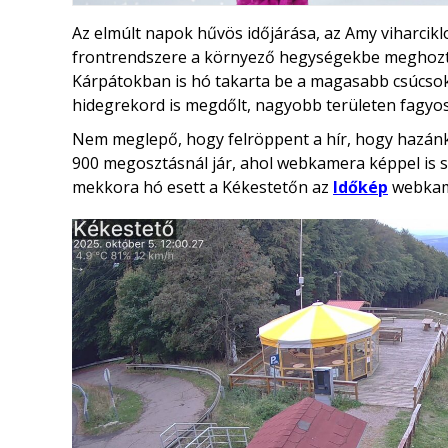
Az elmúlt napok hűvös időjárása, az Amy viharcikl
frontrendszere a környező hegységekbe meghozta 
Kárpátokban is hó takarta be a magasabb csúcsok
hidegrekord is megdőlt, nagyobb területen fagyos 
Nem meglepő, hogy felröppent a hír, hogy hazánk
900 megosztásnál jár, ahol webkamera képpel is sz
mekkora hó esett a Kékestetőn az
Időkép
webkame