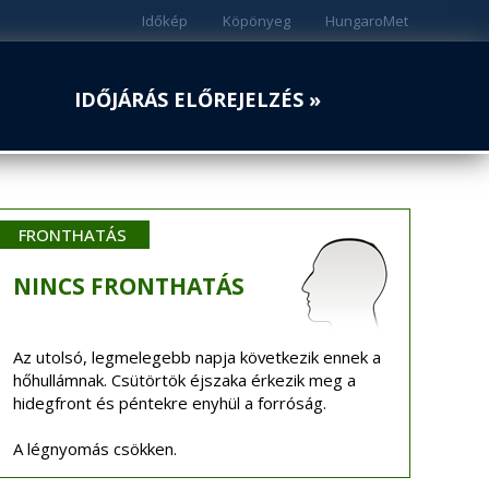
Időkép
Köpönyeg
HungaroMet
IDŐJÁRÁS ELŐREJELZÉS »
FRONTHATÁS
NINCS
FRONTHATÁS
Az utolsó, legmelegebb napja következik ennek a
hőhullámnak. Csütörtök éjszaka érkezik meg a
hidegfront és péntekre enyhül a forróság.
A légnyomás csökken.