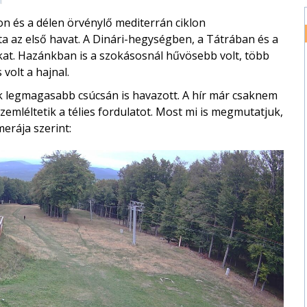
on és a délen örvénylő mediterrán ciklon
az első havat. A Dinári-hegységben, a Tátrában és a
at. Hazánkban is a szokásosnál hűvösebb volt, több
volt a hajnal.
 legmagasabb csúcsán is havazott. A hír már csaknem
emléltetik a télies fordulatot. Most mi is megmutatjuk,
rája szerint: