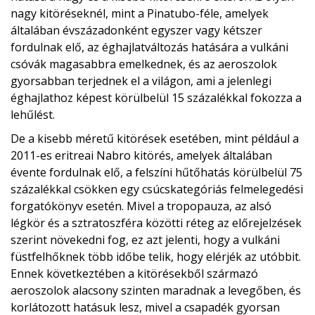
nagy kitöréseknél, mint a Pinatubo-féle, amelyek
általában évszázadonként egyszer vagy kétszer
fordulnak elő, az éghajlatváltozás hatására a vulkáni
csóvák magasabbra emelkednek, és az aeroszolok
gyorsabban terjednek el a világon, ami a jelenlegi
éghajlathoz képest körülbelül 15 százalékkal fokozza a
lehűlést.
De a kisebb méretű kitörések esetében, mint például a
2011-es eritreai Nabro kitörés, amelyek általában
évente fordulnak elő, a felszíni hűtőhatás körülbelül 75
százalékkal csökken egy csúcskategóriás felmelegedési
forgatókönyv esetén. Mivel a tropopauza, az alsó
légkör és a sztratoszféra közötti réteg az előrejelzések
szerint növekedni fog, ez azt jelenti, hogy a vulkáni
füstfelhőknek több időbe telik, hogy elérjék az utóbbit.
Ennek következtében a kitörésekből származó
aeroszolok alacsony szinten maradnak a levegőben, és
korlátozott hatásuk lesz, mivel a csapadék gyorsan