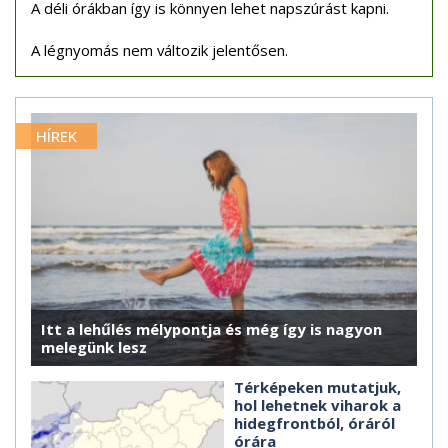
A déli órákban így is könnyen lehet napszúrást kapni.
A légnyomás nem változik jelentősen.
HÍREK
Itt a lehűlés mélypontja és még így is nagyon
melegünk lesz
Térképeken mutatjuk,
hol lehetnek viharok a
hidegfrontból, óráról
órára