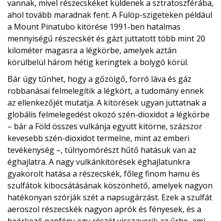
vannak, mivel részecskéket küldenek a sztratoszférába,
ahol tovább maradnak fent. A Fülöp-szigeteken például
a Mount Pinatubo kitörése 1991-ben hatalmas
mennyiségű részecskét és gázt juttatott több mint 20
kilométer magasra a légkörbe, amelyek aztán
körülbelül három hétig keringtek a bolygó körül.
Bár úgy tűnhet, hogy a gőzölgő, forró láva és gáz
robbanásai felmelegítik a légkört, a tudomány ennek
az ellenkezőjét mutatja. A kitörések ugyan juttatnak a
globális felmelegedést okozó szén-dioxidot a légkörbe
– bár a Föld összes vulkánja együtt kitörne, százszor
kevesebb szén-dioxidot termelne, mint az emberi
tevékenység –, túlnyomórészt hűtő hatásuk van az
éghajlatra. A nagy vulkánkitörések éghajlatunkra
gyakorolt ​​hatása a részecskék, főleg finom hamu és
szulfátok kibocsátásának köszönhető, amelyek nagyon
hatékonyan szórják szét a napsugárzást. Ezek a szulfát
aeroszol részecskék nagyon aprók és fényesek, és a
beérkező napfény egy részét visszaverik az űrbe, ami