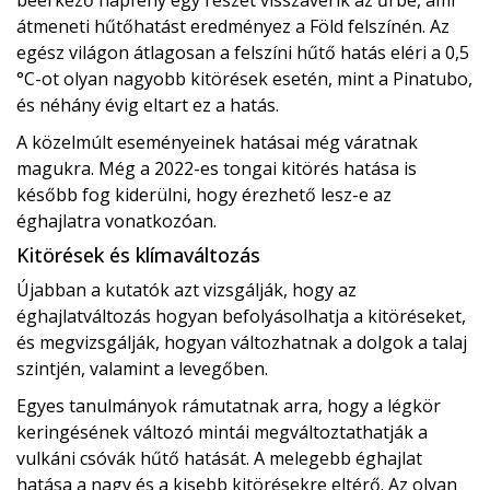
átmeneti hűtőhatást eredményez a Föld felszínén. Az
egész világon átlagosan a felszíni hűtő hatás eléri a 0,5
°C-ot olyan nagyobb kitörések esetén, mint a Pinatubo,
és néhány évig eltart ez a hatás.
A közelmúlt eseményeinek hatásai még váratnak
magukra. Még a 2022-es tongai kitörés hatása is
később fog kiderülni, hogy érezhető lesz-e az
éghajlatra vonatkozóan.
Kitörések és klímaváltozás
Újabban a kutatók azt vizsgálják, hogy az
éghajlatváltozás hogyan befolyásolhatja a kitöréseket,
és megvizsgálják, hogyan változhatnak a dolgok a talaj
szintjén, valamint a levegőben.
Egyes tanulmányok rámutatnak arra, hogy a légkör
keringésének változó mintái megváltoztathatják a
vulkáni csóvák hűtő hatását. A melegebb éghajlat
hatása a nagy és a kisebb kitörésekre eltérő. Az olyan