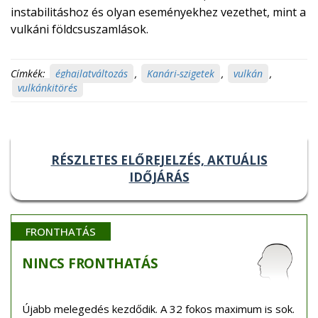
instabilitáshoz és olyan eseményekhez vezethet, mint a
vulkáni földcsuszamlások.
Címkék:
éghajlatváltozás
,
Kanári-szigetek
,
vulkán
,
vulkánkitörés
RÉSZLETES ELŐREJELZÉS, AKTUÁLIS
IDŐJÁRÁS
FRONTHATÁS
NINCS
FRONTHATÁS
Újabb melegedés kezdődik. A 32 fokos maximum is sok.