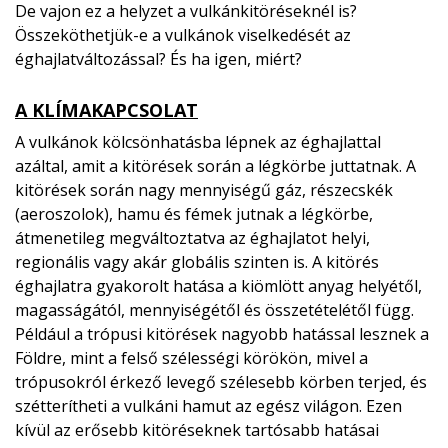
De vajon ez a helyzet a vulkánkitöréseknél is?
Összeköthetjük-e a vulkánok viselkedését az
éghajlatváltozással? És ha igen, miért?
A KLÍMAKAPCSOLAT
A vulkánok kölcsönhatásba lépnek az éghajlattal
azáltal, amit a kitörések során a légkörbe juttatnak. A
kitörések során nagy mennyiségű gáz, részecskék
(aeroszolok), hamu és fémek jutnak a légkörbe,
átmenetileg megváltoztatva az éghajlatot helyi,
regionális vagy akár globális szinten is. A kitörés
éghajlatra gyakorolt ​​hatása a kiömlött anyag helyétől,
magasságától, mennyiségétől és összetételétől függ.
Például a trópusi kitörések nagyobb hatással lesznek a
Földre, mint a felső szélességi körökön, mivel a
trópusokról érkező levegő szélesebb körben terjed, és
szétterítheti a vulkáni hamut az egész világon. Ezen
kívül az erősebb kitöréseknek tartósabb hatásai