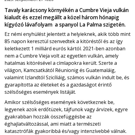
Tavaly karácsony környékén a Cumbre Vieja vulkán
kialudt és ezzel megállt a közel három hónapig
kígyózó lávafolyam a spanyol La Palma szigetén.
Ez némi enyhülést jelentett a helyieknek, akik több mint
85 napon keresztül szenvedtek a kitöréstől és az így
keletkezett 1 milliárd eurós kártól. 2021-ben azonban
nem a Cumbre Vieja volt az egyetlen vulkán, amely
hatalmas kitörésével a címlapokra került. Szerte a
világon, Kamcsatkától Réunionig és Guatemaláig,
valamint Izlandtól Szicíliáig, számos vulkán indult be, és
gyarapította az életeket és a gazdaságot érintő
szélsőséges események listáját.
Amikor szélsőséges események következnek be,
legyenek azok erdőtüzek, tájfunok vagy árvizek, egyre
gyakrabban hozzák összefüggésbe az
éghajlatváltozással, ami miatt a természeti
katasztrófák gyakoribbá és/vagy intenzívebbé válnak.