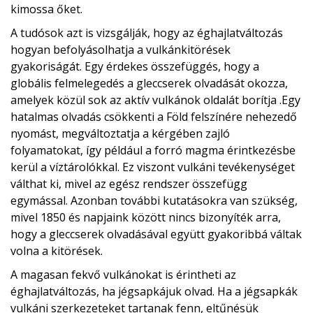
kimossa őket.
A tudósok azt is vizsgálják, hogy az éghajlatváltozás
hogyan befolyásolhatja a vulkánkitörések
gyakoriságát. Egy érdekes összefüggés, hogy a
globális felmelegedés a gleccserek olvadását okozza,
amelyek közül sok az aktív vulkánok oldalát borítja .Egy
hatalmas olvadás csökkenti a Föld felszínére nehezedő
nyomást, megváltoztatja a kérgében zajló
folyamatokat, így például a forró magma érintkezésbe
kerül a víztárolókkal. Ez viszont vulkáni tevékenységet
válthat ki, mivel az egész rendszer összefügg
egymással. Azonban további kutatásokra van szükség,
mivel 1850 és napjaink között nincs bizonyíték arra,
hogy a gleccserek olvadásával együtt gyakoribbá váltak
volna a kitörések.
A magasan fekvő vulkánokat is érintheti az
éghajlatváltozás, ha jégsapkájuk olvad. Ha a jégsapkák
vulkáni szerkezeteket tartanak fenn, eltűnésük