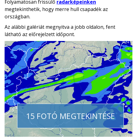
Folyamatosan frissülő
radarképeinken
megtekinthetik, hogy merre hull csapadék az
országban.
Az alábbi galériát megnyitva a jobb oldalon, fent
látható az előrejelzett időpont.
15 FOTÓ MEGTEKINTÉSE