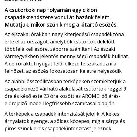
A csütörtöki nap folyamán egy ciklon
csapadékrendszere vonul át hazánk felett.
Mutatjuk, mikor szűnik meg a kitartó esőzés.
Az éjszakai órákban nagy kiterjedésű csapadékzóna
érte el az országot, amelybők csütörtök délelőtt
többfelé kell esőre, záporra számítani. Az északi
vármegyékben jelentős mennyiségű csapadék hullhat.
A déli óráktól nyugat felől elkezd felszakadozni a
felhőzet, az esőzés fokozatosan keletre helyeződik.
Az alábbi összeállításban térképeken szemléltetjük a
csapadékmező várható alakulását csütörtök reggel 9
óra és késő este 23 óra között az AROME időjárás-
előrejelző modell legfrissebb számításai alapján.
A térképek a csapadék intenzitását jelölik. A kékes
árnyalatok gyenge, a zöldes közepes, míg a sárga és
piros színek erős csapadékintenzitást jeleznek.