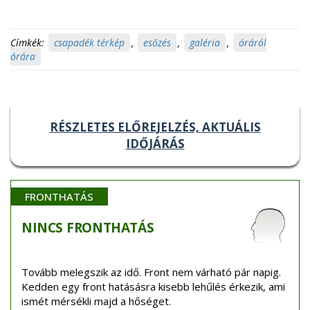
Címkék:
csapadék térkép
,
esőzés
,
galéria
,
óráról
órára
RÉSZLETES ELŐREJELZÉS, AKTUÁLIS
IDŐJÁRÁS
FRONTHATÁS
NINCS
FRONTHATÁS
Tovább melegszik az idő. Front nem várható pár napig.
Kedden egy front hatásásra kisebb lehűlés érkezik, ami
ismét mérsékli majd a hőséget.