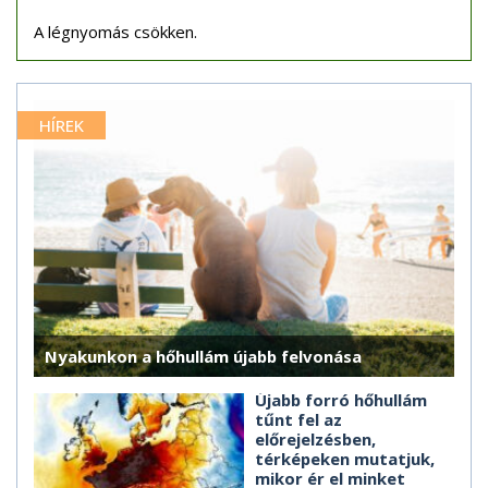
A légnyomás csökken.
HÍREK
Nyakunkon a hőhullám újabb felvonása
Újabb forró hőhullám
tűnt fel az
előrejelzésben,
térképeken mutatjuk,
mikor ér el minket