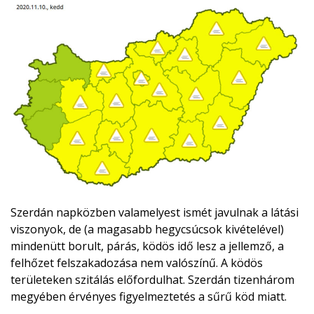
Szerdán napközben valamelyest ismét javulnak a látási
viszonyok, de (a magasabb hegycsúcsok kivételével)
mindenütt borult, párás, ködös idő lesz a jellemző, a
felhőzet felszakadozása nem valószínű. A ködös
területeken szitálás előfordulhat. Szerdán tizenhárom
megyében érvényes figyelmeztetés a sűrű köd miatt.