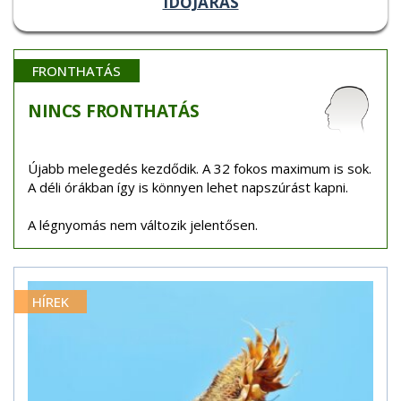
IDŐJÁRÁS
FRONTHATÁS
NINCS
FRONTHATÁS
Újabb melegedés kezdődik. A 32 fokos maximum is sok.
A déli órákban így is könnyen lehet napszúrást kapni.
A légnyomás nem változik jelentősen.
HÍREK