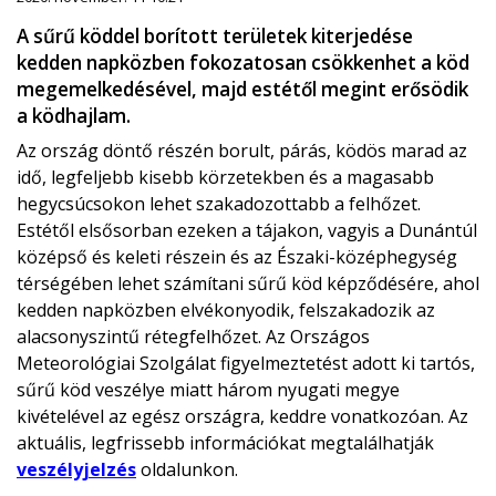
A sűrű köddel borított területek kiterjedése
kedden napközben fokozatosan csökkenhet a köd
megemelkedésével, majd estétől megint erősödik
a ködhajlam.
Az ország döntő részén borult, párás, ködös marad az
idő, legfeljebb kisebb körzetekben és a magasabb
hegycsúcsokon lehet szakadozottabb a felhőzet.
Estétől elsősorban ezeken a tájakon, vagyis a Dunántúl
középső és keleti részein és az Északi-középhegység
térségében lehet számítani sűrű köd képződésére, ahol
kedden napközben elvékonyodik, felszakadozik az
alacsonyszintű rétegfelhőzet. Az Országos
Meteorológiai Szolgálat figyelmeztetést adott ki tartós,
sűrű köd veszélye miatt három nyugati megye
kivételével az egész országra, keddre vonatkozóan. Az
aktuális, legfrissebb információkat megtalálhatják
veszélyjelzés
oldalunkon.