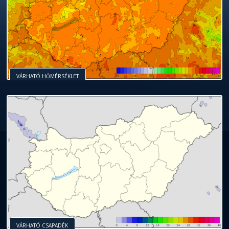
VÁRHATÓ HŐMÉRSÉKLET
VÁRHATÓ CSAPADÉK