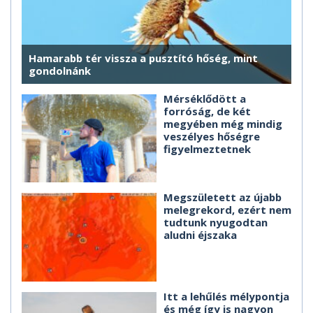
Hamarabb tér vissza a pusztító hőség, mint
gondolnánk
Mérséklődött a
forróság, de két
megyében még mindig
veszélyes hőségre
figyelmeztetnek
Megszületett az újabb
melegrekord, ezért nem
tudtunk nyugodtan
aludni éjszaka
Itt a lehűlés mélypontja
és még így is nagyon