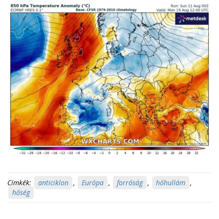
Címkék:
anticiklon
,
Európa
,
forróság
,
hőhullám
,
hőség