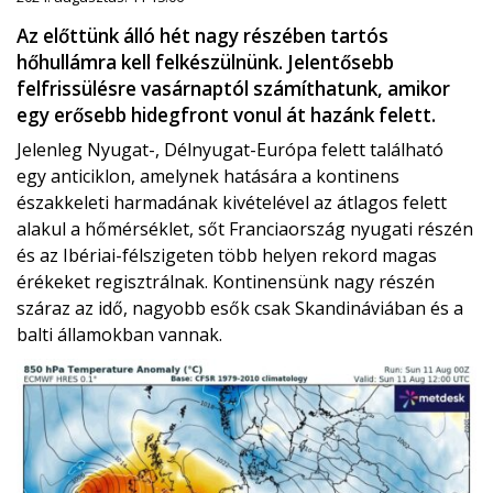
Az előttünk álló hét nagy részében tartós
hőhullámra kell felkészülnünk. Jelentősebb
felfrissülésre vasárnaptól számíthatunk, amikor
egy erősebb hidegfront vonul át hazánk felett.
Jelenleg Nyugat-, Délnyugat-Európa felett található
egy anticiklon, amelynek hatására a kontinens
északkeleti harmadának kivételével az átlagos felett
alakul a hőmérséklet, sőt Franciaország nyugati részén
és az Ibériai-félszigeten több helyen rekord magas
érékeket regisztrálnak. Kontinensünk nagy részén
száraz az idő, nagyobb esők csak Skandináviában és a
balti államokban vannak.