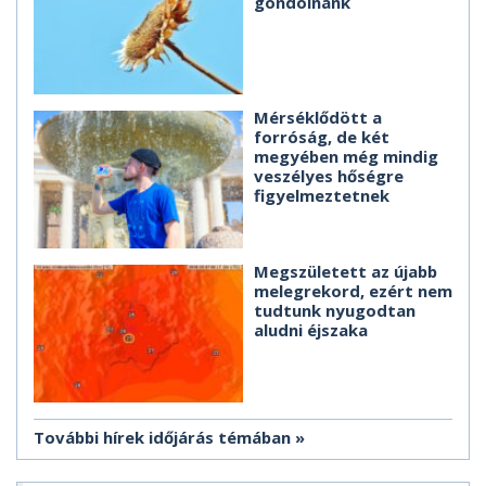
gondolnánk
Mérséklődött a
forróság, de két
megyében még mindig
veszélyes hőségre
figyelmeztetnek
Megszületett az újabb
melegrekord, ezért nem
tudtunk nyugodtan
aludni éjszaka
További hírek időjárás témában