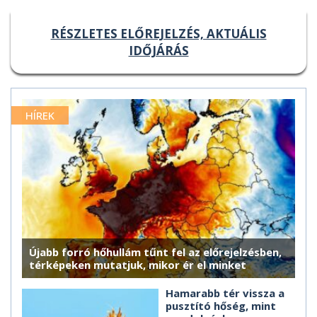
RÉSZLETES ELŐREJELZÉS, AKTUÁLIS
IDŐJÁRÁS
HÍREK
Újabb forró hőhullám tűnt fel az előrejelzésben,
térképeken mutatjuk, mikor ér el minket
Hamarabb tér vissza a
pusztító hőség, mint