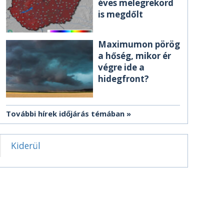
éves melegrekord
is megdőlt
Maximumon pörög
a hőség, mikor ér
végre ide a
hidegfront?
További hírek időjárás témában
Kiderül