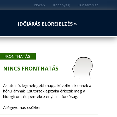
Időkép
Köpönyeg
HungaroMet
IDŐJÁRÁS ELŐREJELZÉS »
FRONTHATÁS
NINCS
FRONTHATÁS
Az utolsó, legmelegebb napja következik ennek a
hőhullámnak. Csütörtök éjszaka érkezik meg a
hidegfront és péntekre enyhül a forróság.
A légnyomás csökken.