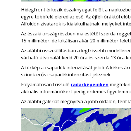
Hidegfront érkezik északnyugat felől, a napközbe
egyre többfelé elered az eső. Az éjféli óráktól el
Alföldön zivatarok is kialakulhatnak, melyeket int
Az északi országrészben ma estétől szerda reggeli
15 milliméter, de lokálisan akár 20 milliméter felet
Az alábbi összeállításban a legfrissebb modeller
várható útvonalát kedd 20 óra és szerda 13 óra kö
A térkép a csapadék intenzitását jelöli. A kékes á
színek erős csapadékintenzitást jeleznek.
Folyamatosan frissülő
radarképeinken
megtekint
aktuális információkért pedig érdemes figyelemme
Az alábbi galériát megnyitva a jobb oldalon, fent l