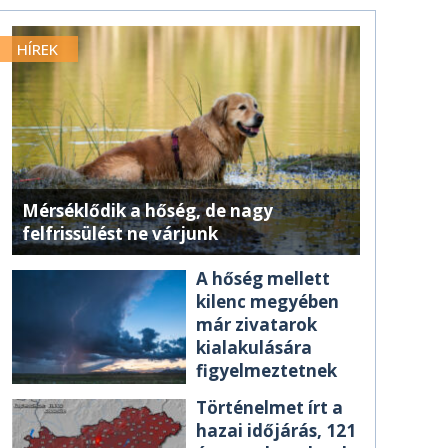
HÍREK
Mérséklődik a hőség, de nagy
felfrissülést ne várjunk
A hőség mellett
kilenc megyében
már zivatarok
kialakulására
figyelmeztetnek
Történelmet írt a
hazai időjárás, 121