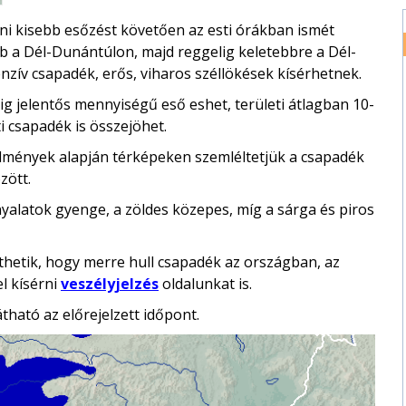
ni kisebb esőzést követően az esti órákban ismét
őbb a Dél-Dunántúlon, majd reggelig keletebbre a Dél-
enzív csapadék, erős, viharos széllökések kísérhetnek.
g jelentős mennyiségű eső eshet, területi átlagban 10-
ti csapadék is összejöhet.
edmények alapján térképeken szemléltetjük a csapadék
zött.
rnyalatok gyenge, a zöldes közepes, míg a sárga és piros
hetik, hogy merre hull csapadék az országban, az
l kísérni
veszélyjelzés
oldalunkat is.
átható az előrejelzett időpont.