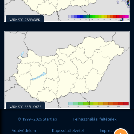
VÁRHATÓ CSAPADÉK
VÁRHATÓ SZÉLLÖKÉS
© 1999 - 2026 Startlap
Felhasználási feltételek
Adatvédelem
Kapcsolatfelvétel
Impresszum