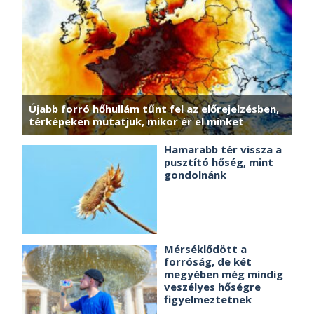
Újabb forró hőhullám tűnt fel az előrejelzésben,
térképeken mutatjuk, mikor ér el minket
Hamarabb tér vissza a
pusztító hőség, mint
gondolnánk
Mérséklődött a
forróság, de két
megyében még mindig
veszélyes hőségre
figyelmeztetnek