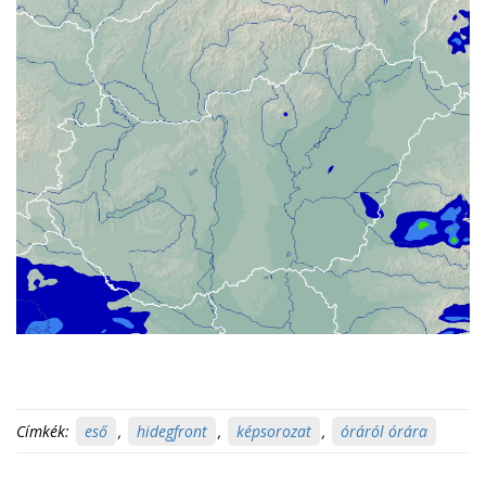
Címkék:
eső
,
hidegfront
,
képsorozat
,
óráról órára