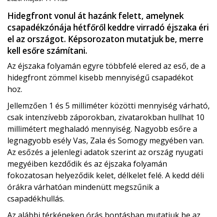
Hidegfront vonul át hazánk felett, amelynek
csapadékzónája hétfőről keddre virradó éjszaka éri
el az országot. Képsorozaton mutatjuk be, merre
kell esőre számítani.
Az éjszaka folyamán egyre többfelé elered az eső, de a
hidegfront zömmel kisebb mennyiségű csapadékot
hoz.
Jellemzően 1 és 5 milliméter közötti mennyiség várható,
csak intenzívebb záporokban, zivatarokban hullhat 10
millimétert meghaladó mennyiség. Nagyobb esőre a
legnagyobb esély Vas, Zala és Somogy megyében van.
Az esőzés a jelenlegi adatok szerint az ország nyugati
megyéiben kezdődik és az éjszaka folyamán
fokozatosan helyeződik kelet, délkelet felé. A kedd déli
órákra várhatóan mindenütt megszűnik a
csapadékhullás.
Az alábbi térképeken órás bontásban mutatjuk be az