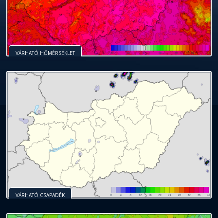
VÁRHATÓ HŐMÉRSÉKLET
VÁRHATÓ CSAPADÉK