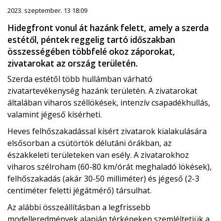
2023. szeptember. 13 18:09
Hidegfront vonul át hazánk felett, amely a szerda
estétől, péntek reggelig tartó időszakban
összességében többfelé okoz záporokat,
zivatarokat az ország területén.
Szerda estétől több hullámban várható
zivatartevékenység hazánk területén. A zivatarokat
általában viharos széllökések, intenzív csapadékhullás,
valamint jégeső kísérheti.
Heves felhőszakadással kísért zivatarok kialakulására
elsősorban a csütörtök délutáni órákban, az
északkeleti területeken van esély. A zivatarokhoz
viharos szélroham (60-80 km/órát meghaladó lökések),
felhőszakadás (akár 30-50 milliméter) és jégeső (2-3
centiméter feletti jégátmérő) társulhat.
Az alábbi összeállításban a legfrissebb
modelleredmények alapján térképeken szemléltetjük a