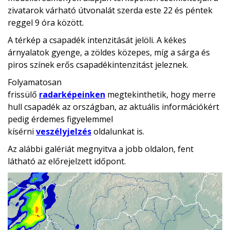
zivatarok várható útvonalát szerda este 22 és péntek
reggel 9 óra között.
A térkép a csapadék intenzitását jelöli. A kékes
árnyalatok gyenge, a zöldes közepes, míg a sárga és
piros színek erős csapadékintenzitást jeleznek.
Folyamatosan
frissülő
radarképeinken
megtekinthetik, hogy merre
hull csapadék az országban, az aktuális információkért
pedig érdemes figyelemmel
kísérni
veszélyjelzés
oldalunkat is.
Az alábbi galériát megnyitva a jobb oldalon, fent
látható az előrejelzett időpont.