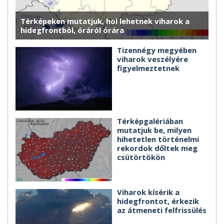
Térképeken mutatjuk, hol lehetnek viharok a
hidegfrontból, óráról órára
Tizennégy megyében
viharok veszélyére
figyelmeztetnek
Térképgalériában
mutatjuk be, milyen
hihetetlen történelmi
rekordok dőltek meg
csütörtökön
Viharok kísérik a
hidegfrontot, érkezik
az átmeneti felfrissülés