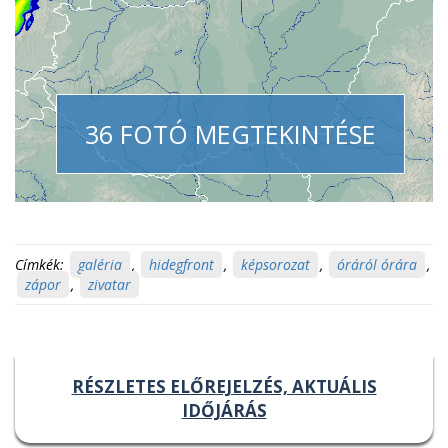
36 FOTÓ MEGTEKINTÉSE
Címkék:
galéria
,
hidegfront
,
képsorozat
,
óráról órára
,
zápor
,
zivatar
RÉSZLETES ELŐREJELZÉS, AKTUÁLIS
IDŐJÁRÁS