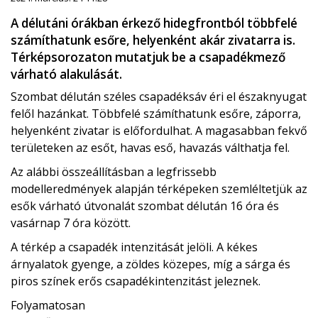
A délutáni órákban érkező hidegfrontból többfelé
számíthatunk esőre, helyenként akár zivatarra is.
Térképsorozaton mutatjuk be a csapadékmező
várható alakulását.
Szombat délután széles csapadéksáv éri el északnyugat
felől hazánkat. Többfelé számíthatunk esőre, záporra,
helyenként zivatar is előfordulhat. A magasabban fekvő
területeken az esőt, havas eső, havazás válthatja fel.
Az alábbi összeállításban a legfrissebb
modelleredmények alapján térképeken szemléltetjük az
esők várható útvonalát szombat délután 16 óra és
vasárnap 7 óra között.
A térkép a csapadék intenzitását jelöli. A kékes
árnyalatok gyenge, a zöldes közepes, míg a sárga és
piros színek erős csapadékintenzitást jeleznek.
Folyamatosan