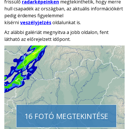
frissülő
radarképeinken
megtekinthetik, hogy merre
hull csapadék az országban, az aktuális információkért
pedig érdemes figyelemmel
kísérni
veszélyjelzés
oldalunkat is.
Az alábbi galériát megnyitva a jobb oldalon, fent
látható az előrejelzett időpont.
16 FOTÓ MEGTEKINTÉSE