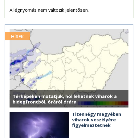
A légnyomás nem változik jelentősen.
HÍREK
Térképeken mutatjuk, hol lehetnek viharok a
hidegfrontból, óráról órára
Tizennégy megyében
viharok veszélyére
figyelmeztetnek