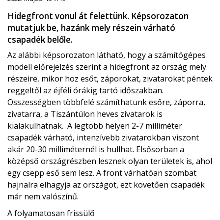
Hidegfront vonul át felettünk. Képsorozaton
mutatjuk be, hazánk mely részein várható
csapadék belőle.
Az alábbi képsorozaton látható, hogy a számítógépes
modell előrejelzés szerint a hidegfront az ország mely
részeire, mikor hoz esőt, záporokat, zivatarokat péntek
reggeltől az éjféli órákig tartó időszakban.
Összességben többfelé számíthatunk esőre, záporra,
zivatarra, a Tiszántúlon heves zivatarok is
kialakulhatnak. A legtöbb helyen 2-7 milliméter
csapadék várható, intenzívebb zivatarokban viszont
akár 20-30 milliméternél is hullhat. Elsősorban a
középső országrészben lesznek olyan területek is, ahol
egy csepp eső sem lesz. A front várhatóan szombat
hajnalra elhagyja az országot, ezt követően csapadék
már nem valószínű.
A folyamatosan frissülő