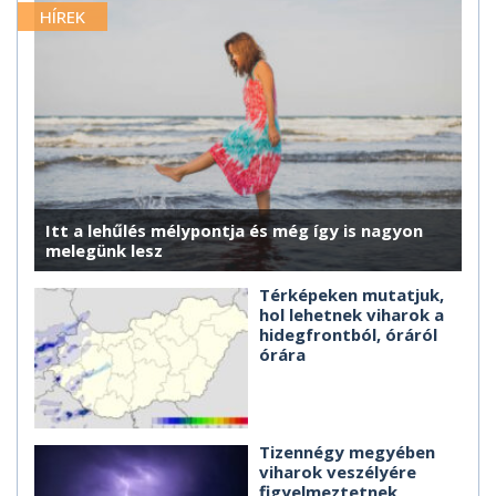
HÍREK
Itt a lehűlés mélypontja és még így is nagyon
melegünk lesz
Térképeken mutatjuk,
hol lehetnek viharok a
hidegfrontból, óráról
órára
Tizennégy megyében
viharok veszélyére
figyelmeztetnek