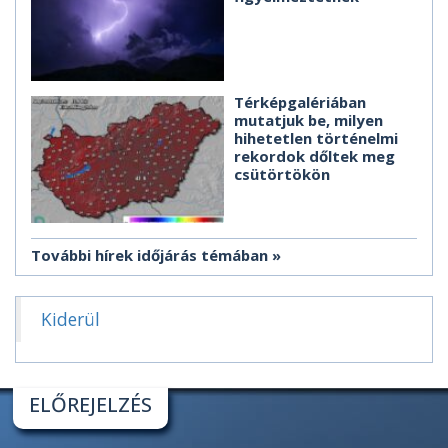
Térképgalériában
mutatjuk be, milyen
hihetetlen történelmi
rekordok dőltek meg
csütörtökön
További hírek időjárás témában
Kiderül
ELŐREJELZÉS