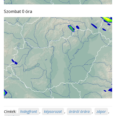
Szombat 0 óra
Címkék:
hidegfront
,
képsorozat
,
óráról órára
,
zápor
,