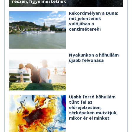
részén, figyelmeztetnek
Rekordmélyen a Duna:
mit jelentenek
valójában a
centiméterek?
Nyakunkon a hőhullám
újabb felvonása
Újabb forró hőhullám
tűnt fel az
előrejelzésben,
térképeken mutatjuk,
mikor ér el minket