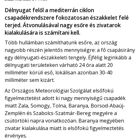
Délnyugat felől a mediterrán ciklon
csapadékrendszere fokozatosan északkelet felé
terjed. Átvonulásával nagy esőre és zivatarok
kialakulására is számítani kell.
Több hullámban számíthatunk esőre, az ország
nagyobb részén jelentős mennyiségre: a fő csapásirány
egy délnyugati-északkeleti tengely. Éjfélig leginkább a
délnyugati területeken várható 24 óra alatt 20
milliméter körüli eső, lokálisan azonban 30-40
milliméter sem kizárt.
Az Országos Meteorológiai Szolgálat elsőfokú
figyelmeztetést adott ki nagy mennyiségű csapadék
miatt Zala, Somogy, Tolna, Baranya, Borsod-Abaúj-
Zemplén és Szabolcs-Szatmár-Bereg megyére a
csütörtöki napra vonatkozóan. Baranya megyében
zivatar kialakulása miatt is elsőfokú figyelmeztetés
érvényes.