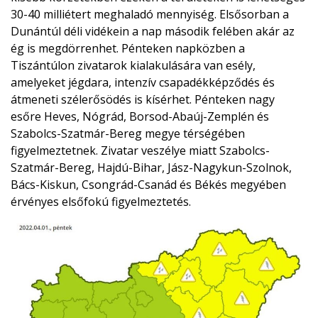
30-40 milliétert meghaladó mennyiség. Elsősorban a
Dunántúl déli vidékein a nap második felében akár az
ég is megdörrenhet. Pénteken napközben a
Tiszántúlon zivatarok kialakulására van esély,
amelyeket jégdara, intenzív csapadékképződés és
átmeneti szélerősödés is kísérhet. Pénteken nagy
esőre Heves, Nógrád, Borsod-Abaúj-Zemplén és
Szabolcs-Szatmár-Bereg megye térségében
figyelmeztetnek. Zivatar veszélye miatt Szabolcs-
Szatmár-Bereg, Hajdú-Bihar, Jász-Nagykun-Szolnok,
Bács-Kiskun, Csongrád-Csanád és Békés megyében
érvényes elsőfokú figyelmeztetés.