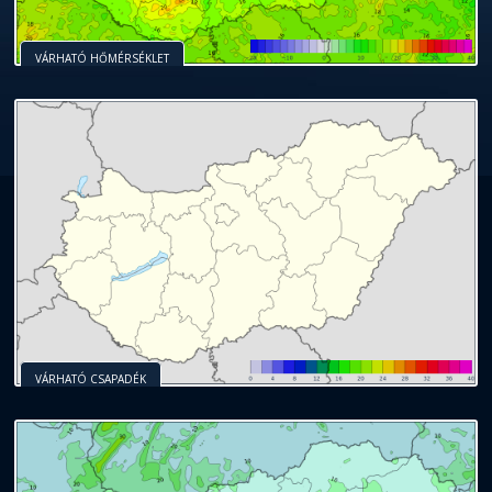
VÁRHATÓ HŐMÉRSÉKLET
VÁRHATÓ CSAPADÉK