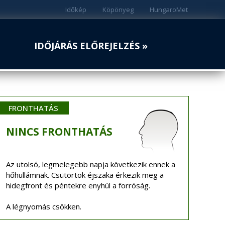
Időkép
Köpönyeg
HungaroMet
IDŐJÁRÁS ELŐREJELZÉS »
FRONTHATÁS
NINCS
FRONTHATÁS
Az utolsó, legmelegebb napja következik ennek a
hőhullámnak. Csütörtök éjszaka érkezik meg a
hidegfront és péntekre enyhül a forróság.
A légnyomás csökken.