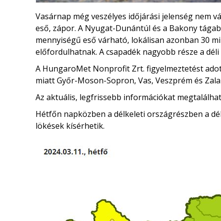
Vasárnap még veszélyes időjárási jelenség nem vá
eső, zápor. A Nyugat-Dunántúl és a Bakony tágabb
mennyiségű eső várható, lokálisan azonban 30 mi
előfordulhatnak. A csapadék nagyobb része a déli 
A HungaroMet Nonprofit Zrt. figyelmeztetést ado
miatt Győr-Moson-Sopron, Vas, Veszprém és Zal
Az aktuális, legfrissebb információkat megtalálha
Hétfőn napközben a délkeleti országrészben a déli
lökések kísérhetik.