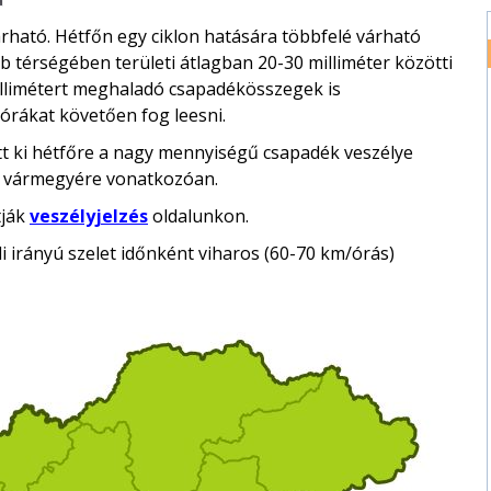
rható. Hétfőn egy ciklon hatására többfelé várható
 térségében területi átlagban 20-30 milliméter közötti
llimétert meghaladó csapadékösszegek is
órákat követően fog leesni.
tt ki hétfőre a nagy mennyiségű csapadék veszélye
a vármegyére vonatkozóan.
tják
veszélyjelzés
oldalunkon.
 irányú szelet időnként viharos (60-70 km/órás)