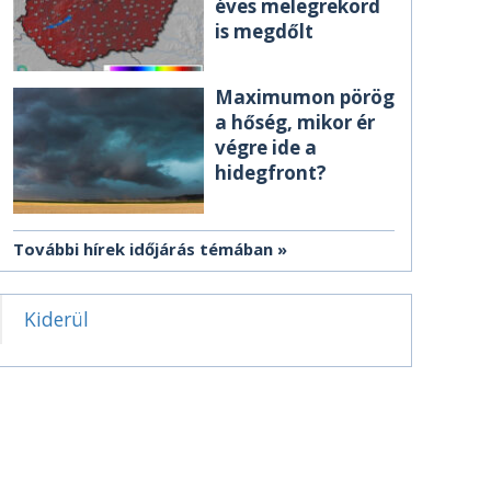
éves melegrekord
is megdőlt
Maximumon pörög
a hőség, mikor ér
végre ide a
hidegfront?
További hírek időjárás témában
Kiderül