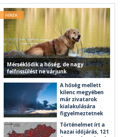
HÍREK
Mérséklődik a hőség, de nagy
felfrissülést ne várjunk
A hőség mellett
kilenc megyében
már zivatarok
kialakulására
figyelmeztetnek
Történelmet írt a
hazai időjárás, 121