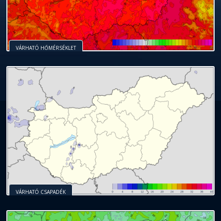
VÁRHATÓ HŐMÉRSÉKLET
VÁRHATÓ CSAPADÉK