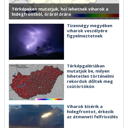
Térképeken mutatjuk, hol lehetnek viharok a
hidegfrontból, óráról órára
Tizennégy megyében
viharok veszélyére
figyelmeztetnek
Térképgalériában
mutatjuk be, milyen
hihetetlen történelmi
rekordok dőltek meg
csütörtökön
Viharok kísérik a
hidegfrontot, érkezik
az átmeneti felfrissülés