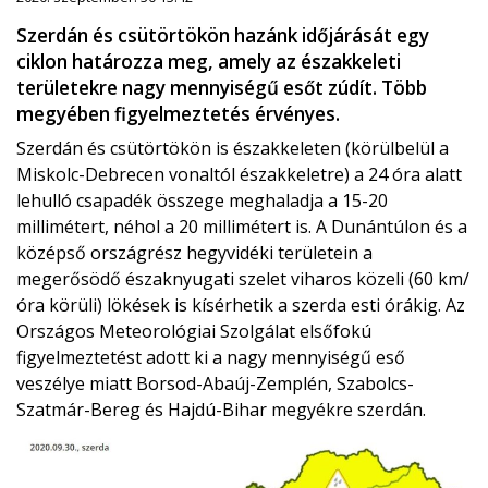
Szerdán és csütörtökön hazánk időjárását egy
ciklon határozza meg, amely az északkeleti
területekre nagy mennyiségű esőt zúdít. Több
megyében figyelmeztetés érvényes.
Szerdán és csütörtökön is északkeleten (körülbelül a
Miskolc-Debrecen vonaltól északkeletre) a 24 óra alatt
lehulló csapadék összege meghaladja a 15-20
millimétert, néhol a 20 millimétert is. A Dunántúlon és a
középső országrész hegyvidéki területein a
megerősödő északnyugati szelet viharos közeli (60 km/
óra körüli) lökések is kísérhetik a szerda esti órákig. Az
Országos Meteorológiai Szolgálat elsőfokú
figyelmeztetést adott ki a nagy mennyiségű eső
veszélye miatt Borsod-Abaúj-Zemplén, Szabolcs-
Szatmár-Bereg és Hajdú-Bihar megyékre szerdán.