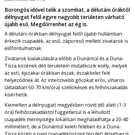
Borongós idővel telik a szombat, a délutáni óráktól
délnyugat felől egyre nagyobb területen várható
újabb eső. Megdörrenhet az ég is.
A délutáni órákban délnyugat felől újabb hullámban
érkezik csapadék, az eső, záporeső mellett zivatarok is
előfordulhatnak.
Zivatarok kialakulására előbb a Dunántúl és a Duna-
Tisza közének déli területein mutatkozik esély, melyek
az esti, éjszakai órákban észak, északkelet felé
helyeződnek át. Az intenzívebb gócokat erős, viharos
(általában 50-70 km/óra) széllökések és felhőszakadás
kísérhetik.
Kiemelten a délnyugati megyékben rövid idő alatt (1-3
óra) felhőszakadástól függetlenül is a lehullott
csapadék mennyisége lokálisan meghaladhatja a 20-40
millimétert, de a Dunántúl keleti felében és a Duna-
Tisza közén a napi csapadékösszeg területi átlagban is