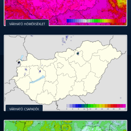
VÁRHATÓ HŐMÉRSÉKLET
VÁRHATÓ CSAPADÉK