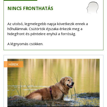
NINCS
FRONTHATÁS
Az utolsó, legmelegebb napja következik ennek a
hőhullámnak. Csütörtök éjszaka érkezik meg a
hidegfront és péntekre enyhül a forróság.
A légnyomás csökken.
HÍREK