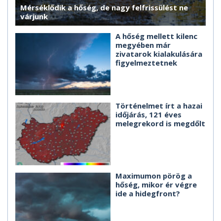
Mérséklődik a hőség, de nagy felfrissülést ne
várjunk
A hőség mellett kilenc
megyében már
zivatarok kialakulására
figyelmeztetnek
Történelmet írt a hazai
időjárás, 121 éves
melegrekord is megdőlt
Maximumon pörög a
hőség, mikor ér végre
ide a hidegfront?