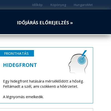
Időkép
Köpönyeg
HungaroMet
IDŐJÁRÁS ELŐREJELZÉS »
FRONTHATÁS
HIDEGFRONT
Egy hidegfront hatására mérséklődött a hőség.
Feltámadt a szél, ami csökkenti a hőérzetet.
A légnyomás emelkedik.