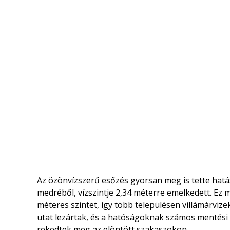
Az özönvízszerű esőzés gyorsan meg is tette hatás
medréből, vízszintje 2,34 méterre emelkedett. Ez 
méteres szintet, így több településen villámárvizek
utat lezártak, és a hatóságoknak számos mentési 
rekedtek meg az elöntött szakaszokon.