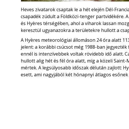
Heves zivatarok csaptak le a hét elején Dél-Franc
csapadék zúdult a Földközi-tenger partvidékére. 
és Hyères térségében, ahol a viharok lassan mozg
keresztül ugyanazokra a területekre hullott a csa
A Hyères meteorológiai állomáson 24 óra alatt 113
jelent: a korábbi csúcsot még 1988-ban jegyezték f
ennél is intenzívebbek voltak rövidebb idő alatt. 
hullott alig hét és fél óra alatt, míg a közeli Sai
mértek. A legsúlyosabb időszak délután zajlott: H
esett, ami nagyjából két hónapnyi átlagos esőnek 