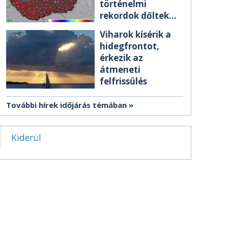
történelmi
rekordok dőltek
meg csütörtökön
Viharok kísérik a
hidegfrontot,
érkezik az
átmeneti
felfrissülés
További hírek időjárás témában
Kiderül