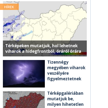
HÍREK
Térképeken mutatjuk, hol lehetnek
viharok a hidegfrontból, óráról órára
Tizennégy
megyében viharok
veszélyére
figyelmeztetnek
Térképgalériában
mutatjuk be,
milyen hihetetlen