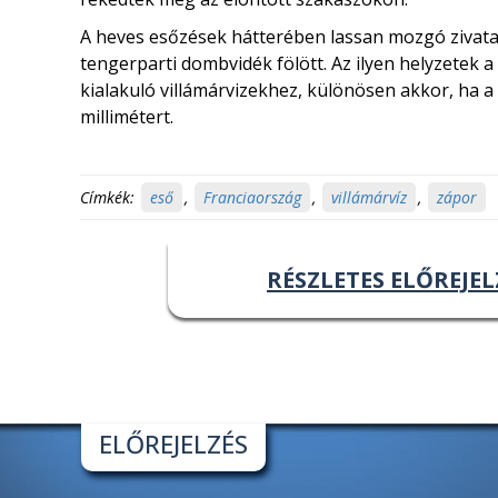
A heves esőzések hátterében lassan mozgó zivatar
tengerparti dombvidék fölött. Az ilyen helyzetek 
kialakuló villámárvizekhez, különösen akkor, ha 
millimétert.
Címkék:
eső
,
Franciaország
,
villámárvíz
,
zápor
RÉSZLETES ELŐREJEL
ELŐREJELZÉS