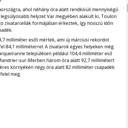
iaországra, ahol néhány óra alatt rendkívüli mennyiségű
A legsúlyosabb helyzet Var megyében alakult ki, Toulon
ó zivatarcellák formájában érkeztek, így hosszú időn
padék.
,7 milliméter esőt mértek, ami új márciusi rekordot
el 84,1 milliméterrel. A zivatarok egyes helyeken még
Carqueiranne településen például 104,4 milliméter eső
nt-Mandrier-sur-Merben három óra alatt 92,7 millimétert
yères környékén négy óra alatt 82 milliméter csapadék
felel meg.