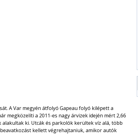
át. A Var megyén átfolyó Gapeau folyó kilépett a
már megközelíti a 2011-es nagy árvizek idején mért 2,66
 alakultak ki. Utcák és parkolók kerültek víz alá, több
beavatkozást kellett végrehajtaniuk, amikor autók