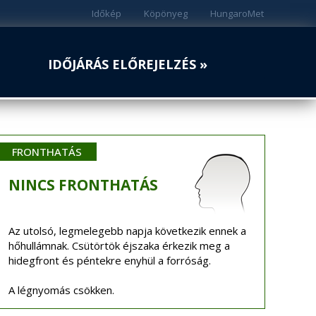
Időkép
Köpönyeg
HungaroMet
IDŐJÁRÁS ELŐREJELZÉS »
FRONTHATÁS
NINCS
FRONTHATÁS
Az utolsó, legmelegebb napja következik ennek a
hőhullámnak. Csütörtök éjszaka érkezik meg a
hidegfront és péntekre enyhül a forróság.
A légnyomás csökken.