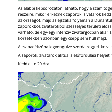
Az alábbi képsorozaton látható, hogy a számítógép
részeire, mikor érkeznek záporok, zivatarok kedd e
az országot, majd az éjszaka folyamán a Dunántúlon
záporokból, zivatarokból szeszélyes területi elos
várható, de egy-egy intenzív zivatargócban akár 1
körzetekben azonban egy csepp sem hull majd.
A csapadékzóna legyengülve szerda reggel, kora dél
A záporok, zivatarok aktuális előfordulási helyei
Kedd este 20 óra