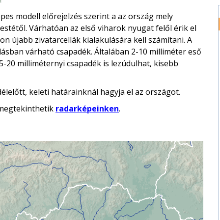
es modell előrejelzés szerint a az ország mely
stétől. Várhatóan az első viharok nyugat felől érik el
 újabb zivatarcellák kialakulására kell számítani. A
zlásban várható csapadék. Általában 2-10 milliméter eső
5-20 milliméternyi csapadék is lezúdulhat, kisebb
előtt, keleti határainknál hagyja el az országot.
t megtekinthetik
radarképeinken
.