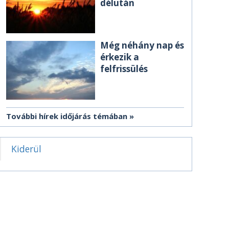
délután
Még néhány nap és
érkezik a
felfrissülés
További hírek időjárás témában
Kiderül