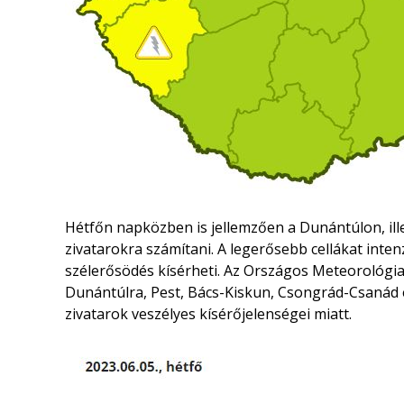
Hétfőn napközben is jellemzően a Dunántúlon, ill
zivatarokra számítani. A legerősebb cellákat inten
szélerősödés kísérheti. Az Országos Meteorológiai
Dunántúlra, Pest, Bács-Kiskun, Csongrád-Csanád
zivatarok veszélyes kísérőjelenségei miatt.