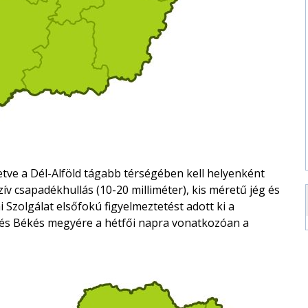
etve a Dél-Alföld tágabb térségében kell helyenként
zív csapadékhullás (10-20 milliméter), kis méretű jég és
 Szolgálat elsőfokú figyelmeztetést adott ki a
 és Békés megyére a hétfői napra vonatkozóan a