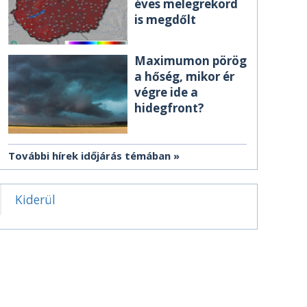
éves melegrekord
is megdőlt
Maximumon pörög
a hőség, mikor ér
végre ide a
hidegfront?
További hírek időjárás témában
Kiderül