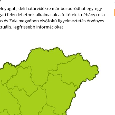
élnyugati, déli határvidékre már besodródhat egy-egy
ati felén lehetnek alkalmasak a feltételek néhány cella
s és Zala megyében elsőfokú figyelmeztetés érvényes
ktuális, legfrissebb információkat