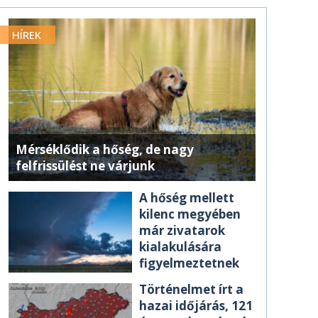
HÍREK
Mérséklődik a hőség, de nagy
felfrissülést ne várjunk
A hőség mellett
kilenc megyében
már zivatarok
kialakulására
figyelmeztetnek
Történelmet írt a
hazai időjárás, 121