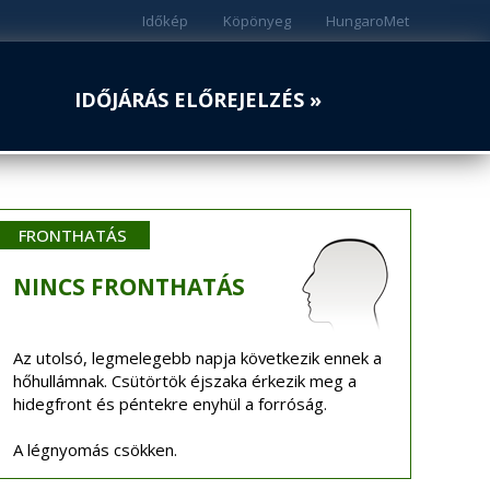
Időkép
Köpönyeg
HungaroMet
IDŐJÁRÁS ELŐREJELZÉS »
FRONTHATÁS
NINCS
FRONTHATÁS
Az utolsó, legmelegebb napja következik ennek a
hőhullámnak. Csütörtök éjszaka érkezik meg a
hidegfront és péntekre enyhül a forróság.
A légnyomás csökken.