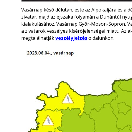
Vasárnap késő délután, este az Alpokaljára és a d
zivatar, majd az éjszaka folyamán a Dunántúl nyug
kialakulásához. Vasárnap Győr-Moson-Sopron, Va
a zivatarok veszélyes kísérőjelenségei miatt. Az a
megtalálhatják
veszélyjelzés
oldalunkon.