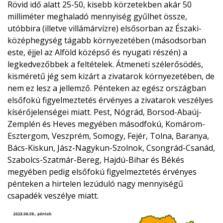
Rövid idő alatt 25-50, kisebb körzetekben akár 50
milliméter meghaladó mennyiség gyűlhet össze,
utóbbira (illetve villámárvízre) elsősorban az Északi-
középhegység tágabb környezetében (másodsorban
este, éjjel az Alföld középső és nyugati részén) a
legkedvezőbbek a feltételek. Átmeneti szélerősödés,
kisméretű jég sem kizárt a zivatarok környezetében, de
nem ez lesz a jellemző. Pénteken az egész országban
elsőfokú figyelmeztetés érvényes a zivatarok veszélyes
kísérőjelenségei miatt. Pest, Nógrád, Borsod-Abaúj-
Zemplén és Heves megyében másodfokú, Komárom-
Esztergom, Veszprém, Somogy, Fejér, Tolna, Baranya,
Bács-Kiskun, Jász-Nagykun-Szolnok, Csongrád-Csanád,
Szabolcs-Szatmár-Bereg, Hajdú-Bihar és Békés
megyében pedig elsőfokú figyelmeztetés érvényes
pénteken a hirtelen lezúduló nagy mennyiségű
csapadék veszélye miatt.