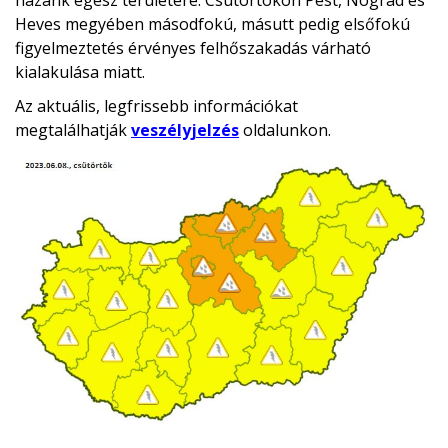
hazánk egész területére. Csütörtökön Pest, Nógrád és
Heves megyében másodfokú, másutt pedig elsőfokú
figyelmeztetés érvényes felhőszakadás várható
kialakulása miatt.
Az aktuális, legfrissebb információkat
megtalálhatják
veszélyjelzés
oldalunkon.