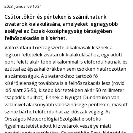
2023. június. 09 10:34
Csütörtökön és pénteken is számíthatunk
zivatarok kialakulására, amelyeket legnagyobb
eséllyel az Északi-középhegység térségében
felhőszakadás is kísérhet.
Változatlanul országszerte alkalmasak lesznek a
légköri feltételek zivatarok kialakulásához, egy adott
pont felett akár több alkalommal is előfordulhatnak, és
ezúttal az éjszakai órákban sem csökken határozottan
a számosságuk. A zivatarokhoz tartozó fő
kísérőjelenség továbbra is a felhőszakadás lesz (rövid
idő alatt 25-50, kisebb körzetekben akár 50 milliméter
csapadék hullhat). Ennek a Nyugat-Dunántúlon van
valamivel alacsonyabb valószínűsége pénteken, másutt
szinte bárhol előfordulhat az időszak végéig. Az
Országos Meteorológiai Szolgálat elsőfokú
figyelmeztetést adott ki zivatarok veszélye miatt