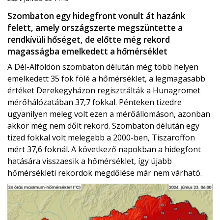
Szombaton egy hidegfront vonult át hazánk
felett, amely országszerte megszüntette a
rendkívüli hőséget, de előtte még rekord
magasságba emelkedett a hőmérséklet
A Dél-Alföldön szombaton délután még több helyen
emelkedett 35 fok fölé a hőmérséklet, a legmagasabb
értéket Derekegyházon regisztrálták a Hunagromet
mérőhálózatában 37,7 fokkal. Pénteken tizedre
ugyanilyen meleg volt ezen a mérőállomáson, azonban
akkor még nem dőlt rekord. Szombaton délután egy
tized fokkal volt melegebb a 2000-ben, Tiszaroffon
mért 37,6 foknál. A következő napokban a hidegfont
hatására visszaesik a hőmérséklet, így újabb
hőmérsékleti rekordok megdőlése már nem várható.