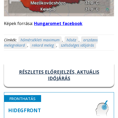
Képek forrása:
Hungaromet facebook
Címkék:
hőmérsékleti maximum
,
hőség
,
országos
melegrekord
,
rekord meleg
,
szélsőséges időjárás
RÉSZLETES ELŐREJELZÉS, AKTUÁLIS
IDŐJÁRÁS
FRONTHATÁS
HIDEGFRONT