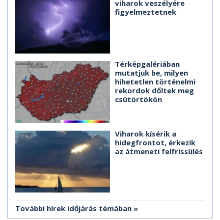
viharok veszélyére
figyelmeztetnek
Térképgalériában
mutatjuk be, milyen
hihetetlen történelmi
rekordok dőltek meg
csütörtökön
Viharok kísérik a
hidegfrontot, érkezik
az átmeneti felfrissülés
További hírek időjárás témában