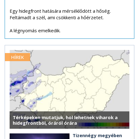
Egy hidegfront hatására mérséklődött a hőség.
Feltámadt a szél, ami csökkenti a hőérzetet.
A légnyomás emelkedik.
HÍREK
Térképeken mutatjuk, hol lehetnek viharok a
hidegfrontból, óráról órára
Tizennégy megyében